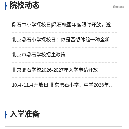
院校动态
鼎石中小学探校日|鼎石校园年度限时开放，邀您
亲临教育现场
北京鼎石小学探校日：你是否想体验一种全新的
世界教育？
北京市鼎石学校招生政策
北京鼎石学校2026-2027年入学申请开放
10月-11月开放日|北京鼎石小学、中学2026年秋
季入学说明会开放报名
入学准备