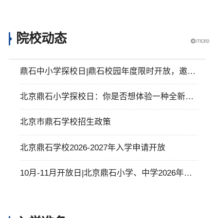
院校动态
鼎石中小学探校日|鼎石校园年度限时开放，邀您
亲临教育现场
北京鼎石小学探校日：你是否想体验一种全新的
世界教育？
北京市鼎石学校招生政策
北京鼎石学校2026-2027年入学申请开放
10月-11月开放日|北京鼎石小学、中学2026年秋
季入学说明会开放报名