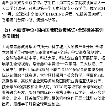
海外就读双专业双学位。学生在上海常青藤学院攻读国际大一
大二学分课程，可实现第一学历本科双专业双学位。截至2024
年4月，全球众多高校认可BTECHND课程，包括英国109所、
香港澳门台湾12所、澳洲26所等。
（3）本硕博学位+国内国际职业资格证+全球硅谷实训
身份规划
上海常青藤教育集团依托张江科学城六大硬核产业开展“全球
本硕博学位+国内国际职业资格证+全球硅谷实训身份规划”，
与全球硅谷科技中学、科技大学、科技企业合作开展研学，拓
展学生全球视野。常青藤中本贯通“一次学习、三大认证、三
大证书”，依托上海现代服务业联合会1600多家会员单位及国
际认证组织全球资源，大学预科采用全英文教学、项目化PBL
案例教学、高校和企业双导师制及国际职业资格互认学分等，
获全球500强高校和企业认可。BTEC高等证书由全球500强企
业等联合开发，部分与国际职业资格证书互认学分，就业含金
量高。此外，硅谷校区集团与相关机构合作开展全球职业创业
出海，赋能学子终身全球就业创业。