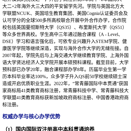
大二+2年海外大三大四的平安留学先河。学院与英国北方大
学联盟NCUK、英国培生教育集团、美国Cognia认证委员会及
认可学分的全球500多所高校联合开展中外合作办学，合作院
校包括英国曼彻斯特大学（QS35）、布里斯托大学（QS51）
等众多世界高校。学生高中三年通过融合课程（A - Level、
DSE）学习和语言强化后，可依专业兴趣升入STEM学院、健
康医学学院等继续深造，实现与海外合作大学的无缝衔接。自
2007年起，学院先后与上海交通大学继续教育学院、上海外国
语大学贤达经济人文学院开展本硕预科课程。截至目前，大学
预科部已办学20年，融合课程部办学8年。历届毕业生第一学
历本科毕业率达100%，众多学子升入QS前50学校继续硕士深
造或开启优质职业生涯。2022年，“常青藤国际中本贯通”获国
家商标局41类教育商标注册，常青藤科技中学、常青藤科技大
学联盟41类教育商标获新加坡政府商标注册、中国香港政府商
标注册。
权威办学与核心办学优势
（1）国内国际双注册高中本科贯通培养