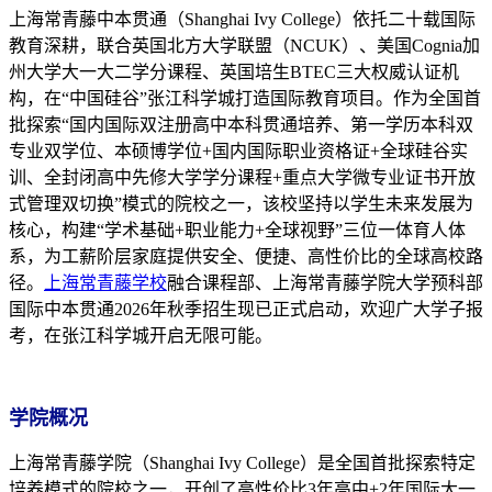
上海常青藤中本贯通（Shanghai Ivy College）依托二十载国际
教育深耕，联合英国北方大学联盟（NCUK）、美国Cognia加
州大学大一大二学分课程、英国培生BTEC三大权威认证机
构，在“中国硅谷”张江科学城打造国际教育项目。作为全国首
批探索“国内国际双注册高中本科贯通培养、第一学历本科双
专业双学位、本硕博学位+国内国际职业资格证+全球硅谷实
训、全封闭高中先修大学学分课程+重点大学微专业证书开放
式管理双切换”模式的院校之一，该校坚持以学生未来发展为
核心，构建“学术基础+职业能力+全球视野”三位一体育人体
系，为工薪阶层家庭提供安全、便捷、高性价比的全球高校路
径。
上海常青藤学校
融合课程部、上海常青藤学院大学预科部
国际中本贯通2026年秋季招生现已正式启动，欢迎广大学子报
考，在张江科学城开启无限可能。
学院概况
上海常青藤学院（Shanghai Ivy College）是全国首批探索特定
培养模式的院校之一，开创了高性价比3年高中+2年国际大一