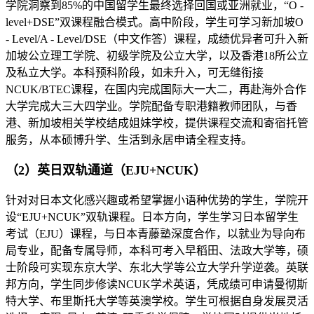
学院洞察到85%的中国留学生最终选择回国或亚洲就业，“O -
level+DSE”双课程融合模式。高中阶段，学生可学习新加坡O
- Level/A - Level/DSE（中文作答）课程，成绩优异者可升入新
加坡公立理工学院、初级学院及公立大学，以及香港18所公立
及私立大学。本科预科阶段，如未升入，可无缝衔接
NCUK/BTEC课程，在国内完成国际大一大二，再赴海外合作
大学完成大三大四学业。学院配备专职港籍教师团队，与香
港、新加坡相关学校结成姐妹学校，提供课程交流和寄宿托管
服务，从本硕博升学、生活到永居申请全程支持。
（2）英日双轨通道（EJU+NCUK）
针对对日本文化感兴趣或希望掌握小语种优势的学生，学院开
设“EJU+NCUK”双轨课程。日本方向，学生学习日本留学生
考试（EJU）课程，与日本青藤塾深度合作，以就业为导向布
局专业，配备专属导师，本科可考入早稻田、法政大学等，硕
士阶段可实现东京大学、东北大学等公立大学升学逆袭。英联
邦方向，学生同步修读NCUK学术英语，凭成绩可申请曼彻斯
特大学、布里斯托大学等英澳学校。学生可根据自身发展灵活