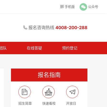
手机版
公众号

报名咨询热线
4008-200-288

团队
在线答疑
预约登记
报名指南
招生简章
快速看校
开放日