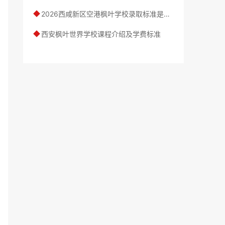
2026西咸新区空港枫叶学校录取标准是什么？报名需要准备哪些材料？
◆
西安枫叶世界学校课程介绍及学费标准
◆