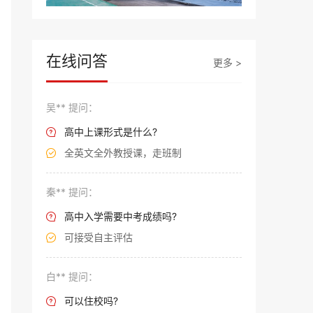
在线问答
更多 >
吴** 提问：
高中上课形式是什么?

全英文全外教授课，走班制

秦** 提问：
高中入学需要中考成绩吗?

可接受自主评估

白** 提问：
可以住校吗?
