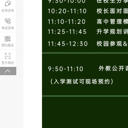

在线咨询
报名咨询热线

4008-200-288
电话咨询

预约报名

微信关注，回复“学校大礼包”有惊喜
官方微信
