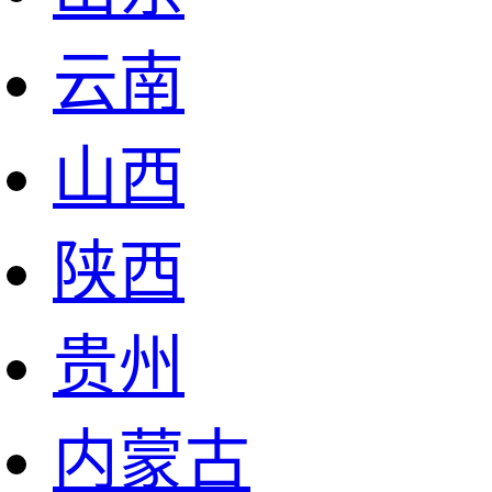
云南
山西
陕西
贵州
内蒙古