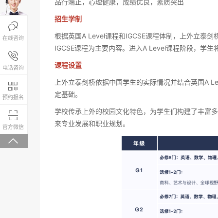
品行端正，心理健康，成绩优良，素质突出
招生学制

根据英国A Level课程和IGCSE课程体制，上外立
在线咨询
IGCSE课程为主要内容。进入A Level课程阶段
报名咨询热线

课程设置
4008-200-288
电话咨询
上外立泰剑桥依据中国学生的实际情况并结合英国A L

定基础。
预约报名
学校传承上外的校园文化特色，为学生们构建了丰富多

来专业发展和职业规划。
微信关注，回复“学校大礼包”有惊喜
官方微信
