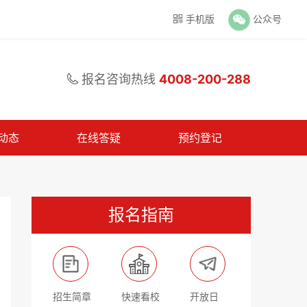
手机版
公众号

报名咨询热线
4008-200-288

动态
在线答疑
预约登记
报名指南
招生简章
快速看校
开放日