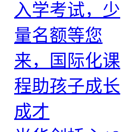
入学考试，少
量名额等您
来，国际化课
程助孩子成长
成才