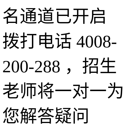
名通道已开启
拨打电话 4008-
200-288 ，招生
老师将一对一为
您解答疑问