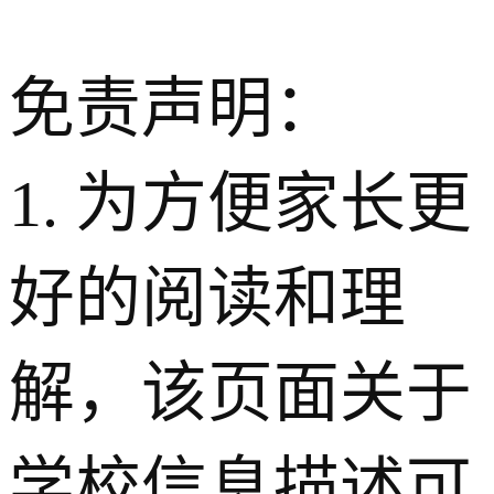
免责声明：
1. 为方便家长更
好的阅读和理
解，该页面关于
学校信息描述可