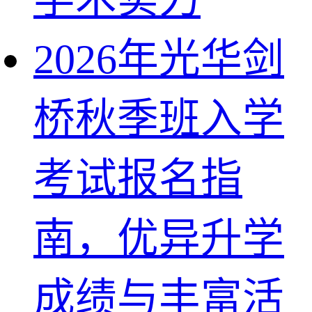
2026年光华剑
桥秋季班入学
考试报名指
南，优异升学
成绩与丰富活