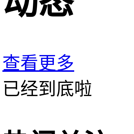
动态
查看更多
已经到底啦