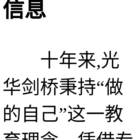
信息
十年来,光
华剑桥秉持“做
的自己”这一教