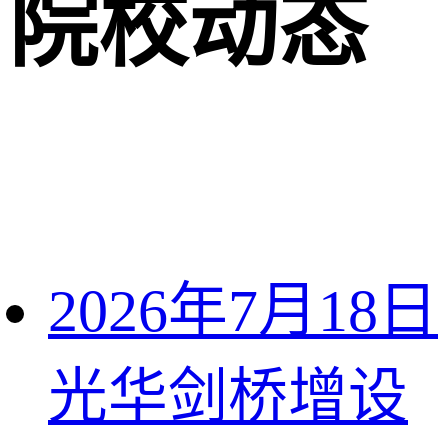
院校动态
2026年7月18日
光华剑桥增设