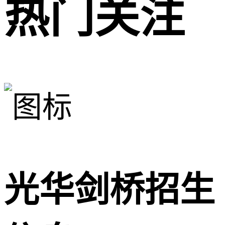
热门关注
光华剑桥招生