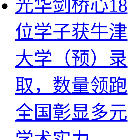
光华剑桥心18
位学子获牛津
大学（预）录
取，数量领跑
全国彰显多元
学术实力