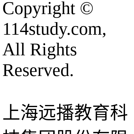
Copyright ©
114study.com,
All Rights
Reserved.
上海远播教育科