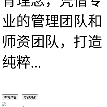
育理念，凭借专
业的管理团队和
师资团队，打造
纯粹...
查看详情
立即咨询