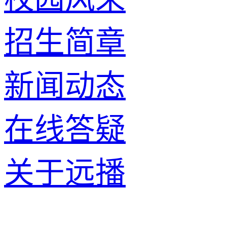
招生简章
新闻动态
在线答疑
关于远播