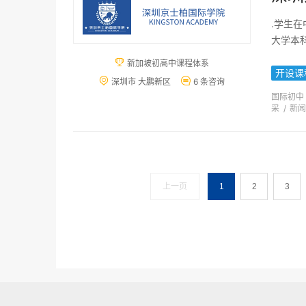
.学生
大学本

新加坡初高中课程体系
开设课


深圳市 大鹏新区
6 条咨询
国际初中
采
/
新闻
上一页
1
2
3