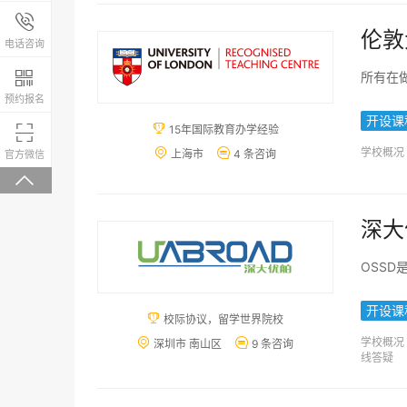
报名咨询热线

伦敦
4008-200-288
电话咨询

所有在
预约报名
开设课

15年国际教育办学经验

微信关注，回复“学校大礼包”有惊喜
学校概况


上海市
4 条咨询
官方微信

深大
OSS
开设课

校际协议，留学世界院校
学校概况


深圳市 南山区
9 条咨询
线答疑