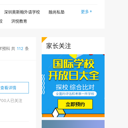
更多
深圳奥斯翰外语学校
融尚私塾

校
洪悦教育
圳研究院
江西师范大学
中山大学南方学院
家长关注
际教育学院国际本科
学预科 共
112
条
广财艺术预科
预备项目
大学
VA艺术留学
学基地留学预科
科课程中⼼
北京东方红学校
查看详情
大学国际课程中心
以人未来塾
、
日本高中EJU课程
7700人已关注
天津大学国际艺术教育中心
际高本贯通
建桥学院国际本科
韩国留学项目