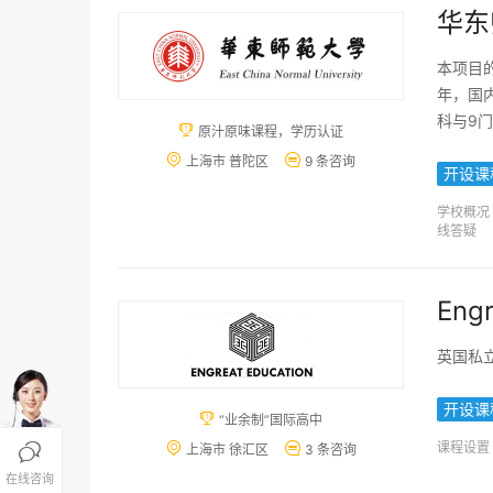
华东
本项目
年，国
科与9

原汁原味课程，学历认证


上海市 普陀区
9 条咨询
开设课
学校概况
线答疑
Engr
英国私
开设课

“业余制”国际高中
课程设置



上海市 徐汇区
3 条咨询
在线咨询