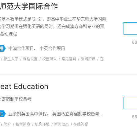
师范大学国际合作
的基本教学模式是“2+2”，即高中毕业生在华东师大学习两
内学习期间在强化英语的同时，还完成澳方商科专业的预
门基础课程
6
程
中澳合作项目
、
中英合作项目
/
招生入学
/
课程设置
/
校园风采
/
常见答疑
/
新闻资讯
/
在
eat Education
立寄宿制学校备考
程
业余制英国高中课程
、
英国私立寄宿制学校备考
、
国际高中备考
6
/
简介
/
招生简章
/
机构环境
/
新闻动态
/
在线答疑