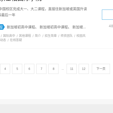
在中国校区完成大一、大二课程，直接往新加坡或英国升读
科最后一年
4
程
新加坡初高中课程
、
新加坡初高中课程
、
新加坡英国大学课程
/
国际高中
/
其他课程
/
简介
/
招生简章
/
师资团队
/
校园风
动态
/
在线答疑
...
4
5
6
7
8
11
12
下一页