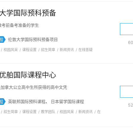
大学国际预科预备
做考前备考准备的学生
程
伦敦大学国际预科预备项目
6
/
校园风采
/
课程设置
/
招生简章
/
新闻资讯
/
在线答疑
优舶国际课程中心
D是加拿大公立高中生所获得的高中文凭
程
英联邦国际预科课程
、
日本留学国际课程
5
/
招生简章
/
课程设置
/
教学团队
/
校园风采
/
新闻资讯
/
在