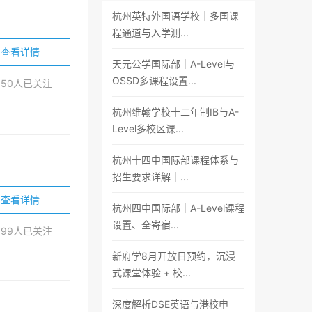
杭州英特外国语学校｜多国课
程通道与入学测...
查看详情
天元公学国际部｜A-Level与
、
英澳硕士计划
、
北美硕士计划
、
高考学霸班
、
好轻松考研
OSSD多课程设置...
050人已关注
杭州维翰学校十二年制IB与A-
Level多校区课...
杭州十四中国际部课程体系与
招生要求详解｜...
查看详情
杭州四中国际部｜A-Level课程
设置、全寄宿...
999人已关注
新府学8月开放日预约，沉浸
式课堂体验 + 校...
深度解析DSE英语与港校申