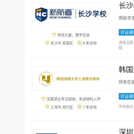
长沙
帮助学
开设课

师资力量，教学优良
课程设置


长沙市 芙蓉区
6 条咨询
疑
韩国
所有在
开设课

⽆需语⾔考试成绩，免读预科⼊学
学校概况


上海市 闵行区
7 条咨询
深圳