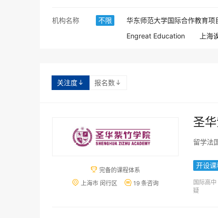
机构名称
不限
华东师范大学国际合作教育项
Engreat Education
上海
上海立信会计学院国际本科
华优未来国际教育
维欧艺
关注度
报名数
广州新华学院（原中山大学新


对外经济贸易大学港澳留学
英国诺丁汉特伦特大学预科
圣华
长沙新航道教育
韩国湖南
留学法
温州大学海外教育服务中心
马兰戈尼时尚设计学院
河
开设课

完备的课程体系
ACG国际艺术教育（北京）
国际高中


上海市 闵行区
19 条咨询
疑
上海建桥国际高中
上海市
岭美双语特色教育
上海英