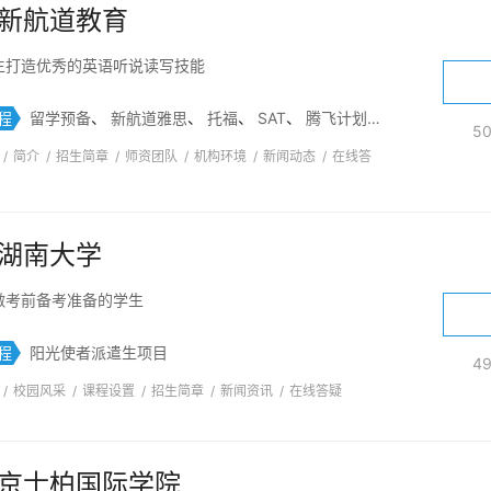
新航道教育
生打造优秀的英语听说读写技能
程
留学预备
、
新航道雅思
、
托福
、
SAT
、
腾飞计划
、
A-Level课程
5
/
简介
/
招生简章
/
师资团队
/
机构环境
/
新闻动态
/
在线答
湖南大学
做考前备考准备的学生
程
阳光使者派遣生项目
4
/
校园风采
/
课程设置
/
招生简章
/
新闻资讯
/
在线答疑
京士柏国际学院