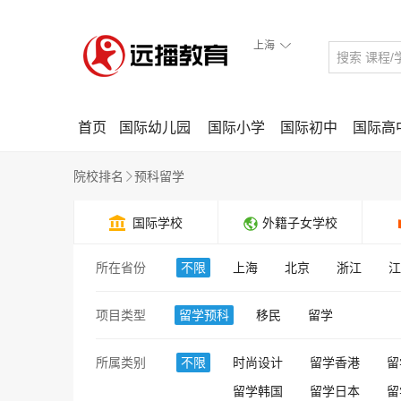
上海

首页
国际幼儿园
国际小学
国际初中
国际高
院校排名
预科留学


国际学校
外籍子女学校
所在省份
不限
上海
北京
浙江
江
项目类型
留学预科
移民
留学
所属类别
不限
时尚设计
留学香港
留
留学韩国
留学日本
留