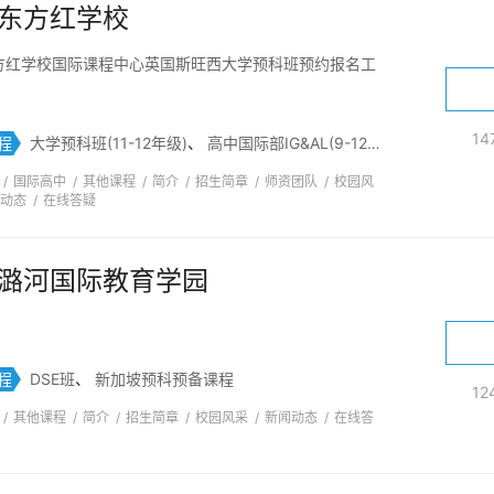
目
西财天府日本国际部
三亚海亚外国语学校
北京工商大学国
东方红学校
尔士大学预科汉口学院校区
新加坡管理学院海外教学中心（深圳）
方红学校国际课程中心英国斯旺西大学预科班预约报名工
级中学国际部
西安交通大学苏州研究院（国际本硕连读项目）
南
国世翰大学（中国）代表处
赫信学院
新东方国际教育北京学校
1
程
大学预科班(11-12年级)
、
高中国际部IG&AL(9-12年级)
、
高中国内部(
校
广州新东方前途出国咨询
南京莫愁中专中马项目
石室中学
/
国际高中
/
其他课程
/
简介
/
招生简章
/
师资团队
/
校园风
中央美术学院国际学院
精英知了国际书院
北京理工大学A-Leve
动态
/
在线答疑
:15
湖北工业大学国际预科班
四川大学出国留学预备学院
L
北语辰美艺术学校
北京东方红学校宏夏学院
南京信息工程大学
潞河国际教育学园
北京爱迪国际学校
宏信教育-悉尼新南威尔士大学预科
广州为明
KEIT项目）
北京市新府学外国语学校
美中教育书院国际部
程
DSE班
、
新加坡预科预备课程
1
/
其他课程
/
简介
/
招生简章
/
校园风采
/
新闻动态
/
在线答