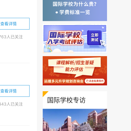
际教育学院
3小时留学
圣华紫竹学院
北京市师达中学
理工国际教育学院
青岛梅尔顿学校
查看详情
北京潞河国际教育学园
4763人已关注
10-12年级)
、
初中国内部(7-9年级)
、
小学双语(1-6年级)
、
小学一年
文庙校区AP课程中心
精英移民
l国际课程项目
INKFUN海外
英美国际预科项目
学校新加坡大学预科班
北京阳光情学校·领贤学院
查看详情
国际学校专访
2443人已关注