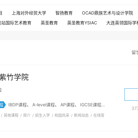
目
上海对外经贸大学
智扬教育
OCAD鼎族艺术与设计学院
诶站国际艺术教育
英圣教育
英圣教育YSIAC
大连英领国际学
上海对外经贸大学国际本科
新通教育天津校区
北京理工大学深
术
东莞理工学院
帮帮留学
中山大学新华学院剑桥国际高中
华学院）
江南影视艺术职业学院
广东财经大学
上海纺工大国
留
BACA国际艺术教育中心
沐良义塾国际高中
伦敦大学国际预科
海文北美课程中心
星海音乐学院
齐鲁工业大学
华南理工
紫竹学院
大学
北京外国语大学佛山研究生院伦敦大学国际课程中心
北外留
国
中大新华国际学院本硕连读
深圳京士柏国际学院
新加坡国际本
南财大国际预科预备项目
南理工日韩国际预科预备课程
华中师范
程
IBDP课程
、
A-level课程
、
AP课程
、
IGCSE课程
、
法国国本项目
3
深大优舶国际课程中心
IMA国际传媒艺术高中
英思德国际公学
/
其他课程
/
简介
/
招生入学
/
校园风采
/
新闻动态
/
在线答
对外经贸进修学校
电子科技大学俄罗斯留学预备项目
上海立信国
国预科中心
同济OSSD
集美大学诚毅学院
对外经济贸易大学