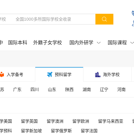

中
国际本科
外籍子女学校
国内外研学
国际课程



入学备考

预科留学

海外学校
苏
广东
四川
山东
陕西
湖南
辽宁
河南
学美国
留学英国
留学澳洲
留学欧洲
留学马来西亚
学预科
留学新加坡
留学俄罗斯
留学法国