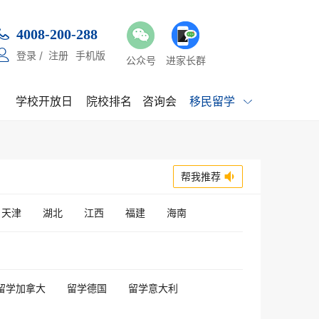

4008-200-288

登录
/
注册
手机版
公众号
进家长群
学校开放日
院校排名
咨询会
移民留学

帮我推荐

天津
湖北
江西
福建
海南
留学加拿大
留学德国
留学意大利