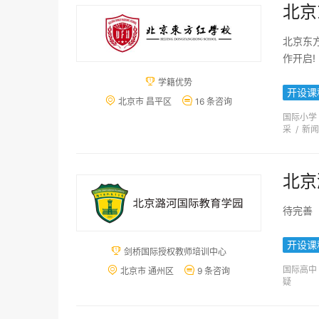
广州开发区新加坡2+2国际项
北京
香港高考课程中心
新南威
北京东
思尧国际教育
武汉为明高
作开启!
香港蔚来中学(申办中)
韩

学籍优势
开设课
对外经济贸易大学剑桥国际学


北京市 昌平区
16 条咨询
国际小学
GE5教育英国伦敦研究院
采
/
新闻
技术测试2026年7月15日13:57
悉尼科技大学南京预科中心
北京
西安外国语大学国际预科
待完善
美国凯泽大学创新人才协培计划(
开设课

剑桥国际授权教师培训中心
国际高中


北京市 通州区
9 条咨询
疑