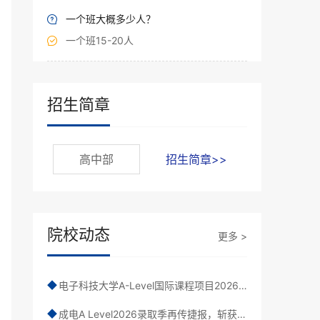
一个班大概多少人？

一个班15-20人

招生简章
高中部
招生简章>>
院校动态
更多 >
电子科技大学A-Level国际课程项目2026-2027学年秋季招生简章
◆
成电A Level2026录取季再传捷报，斩获三所“哈佛级”学校！
◆