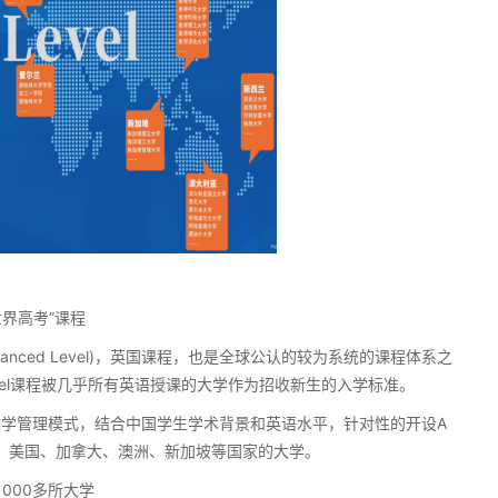
界高考”课程
cation Advanced Level)，英国课程，也是全球公认的较为系统的课程体系之
vel课程被几乎所有英语授课的大学作为招收新生的入学标准。
管理模式，结合中国学生学术背景和英语水平，针对性的开设A
国、美国、加拿大、澳洲、新加坡等国家的大学。
000多所大学