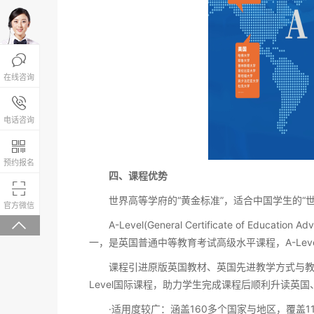

在线咨询
报名咨询热线

4008-200-288
电话咨询

预约报名
四、课程优势

世界高等学府的“黄金标准”，适合中国学生的“世
微信关注，回复“学校大礼包”有惊喜
官方微信

A-Level(General Certificate of Edu
一，是英国普通中等教育考试高级水平课程，A-Le
课程引进原版英国教材、英国先进教学方式与教学
Level国际课程，助力学生完成课程后顺利升读英
·适用度较广：涵盖160多个国家与地区，覆盖11