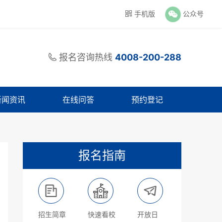
手机版
公众号

报名咨询热线
4008-200-288

新闻资讯
在线问答
预约登记
报名指南
招生简章
快速看校
开放日