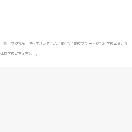
采用了学校视角，描述中涉及的“我”、“我们”、“我校”等第一人称指代学校本身，并
具体以学校官方发布为主；