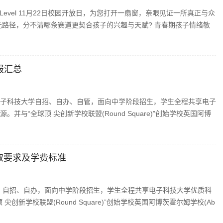
evel 11月22日校园开放日，为您打开一扇窗，亲眼见证一所真正与众
元路径，分不清哪条赛道更契合孩子的兴趣与天赋? 青春期孩子情绪敏
喜报汇总
重点大学电子科技大学自招、自办、自管，面向中学阶段招生，学生全程共享电子
与“全球顶 尖创新学校联盟(Round Square)”创始学校英国阿博
录取要求及学费标准
自管、自招、自办，面向中学阶段招生，学生全程共享电子科技大学优质科
新学校联盟(Round Square)”创始学校英国阿博茨霍尔姆学校(Ab