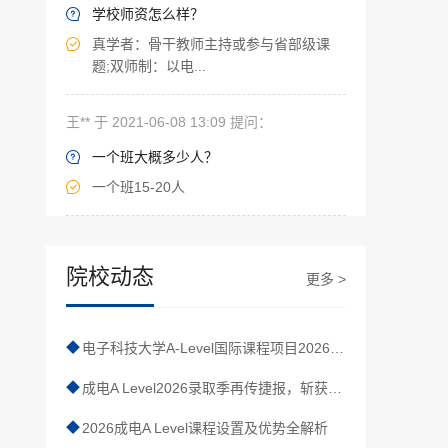
学校师资怎么样？

真学者：骨干教师主持或参与省部级课

题;双师制：以电...
王** 于 2021-06-08 13:09 提问：
一个班大概多少人？

一个班15-20人

院校动态
更多 >
◆
电子科技大学A-Level国际课程项目2026-2027学年秋季招生简章
◆
成电A Level2026录取季再传捷报，斩获三所“哈佛级”学校！
◆
2026成电A Level课程设置及优势全解析