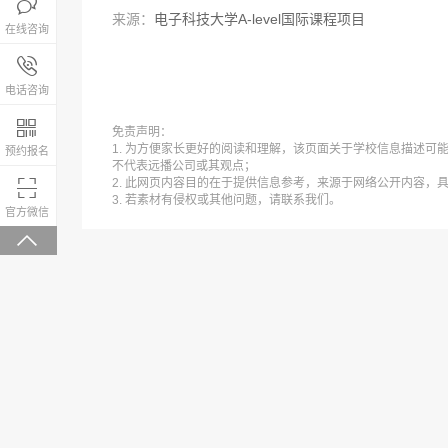

来源：
电子科技大学A-level国际课程项目
在线咨询
报名咨询热线

4008-200-288
电话咨询

免责声明：
1. 为方便家长更好的阅读和理解，该页面关于学校信息描述可能
预约报名
不代表远播公司或其观点；
2. 此网页内容目的在于提供信息参考，来源于网络公开内容，

3. 若素材有侵权或其他问题，请联系我们。
微信关注，回复“学校大礼包”有惊喜
官方微信
