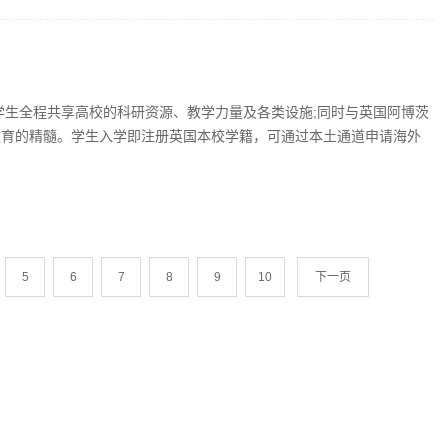
理，学生全程共享高校的科研资源、教学力量及各类设施;同时与英国阿博茨
教育的精髓。学生入学即注册英国本校学籍，可通过本土通道申请海外
5
6
7
8
9
10
下一页