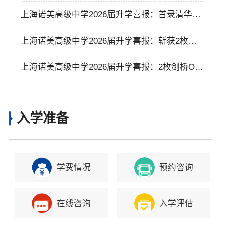
枚UCD，帕森斯录取，诺美学术艺术双星闪耀！
上海诺美高级中学2026届升学喜报：首录清华集
齐英国G5，奖学金破1400万！
上海诺美高级中学2026届升学喜报：斩获2枚北
卡Offer，揽近1200万奖学金！
上海诺美高级中学2026届升学喜报：2枚剑桥Offe
r闪耀，多领域全球高校录取丰收！
入学准备
学费情况
预约咨询
在线咨询
入学评估