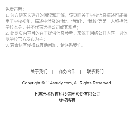
免责声明：
1. 为方便家长更好的阅读和理解，该页面关于学校信息描述可能采
用了学校视角，描述中涉及的“我”、“我们”、“我校”等第一人称指代
学校本身，并不代表远播公司或其观点；
2. 此网页内容目的在于提供信息参考，来源于网络公开内容，具体
以学校官方发布为主；
3. 若素材有侵权或其他问题，请联系我们。
关于我们
|
商务合作
|
联系我们
Copyright © 114study.com, All Rights Reserved.
上海远播教育科技集团股份有限公司
版权所有