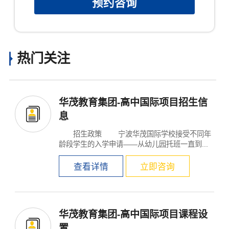
预约咨询
热门关注
×
华茂教育集团-高中国际项目招生信
息
招生政策 宁波华茂国际学校接受不同年
龄段学生的入学申请——从幼儿园托班一直到...
查看详情
立即咨询
华茂教育集团-高中国际项目课程设
置