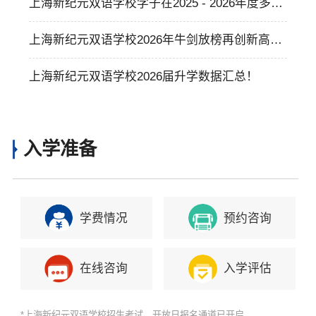
卡内基梅隆大学化学、建筑学专业录取，彰显高
上海新纪元双语学校学子在2025 - 2026年度多项
学术育人实力
国际数学赛事斩获全球大奖，彰显数学教学卓越
上海新纪元双语学校2026年牛剑放榜再创新高，
实力
15枚offer位列全国第五，全链条升学体系助力学
上海新纪元双语学校2026届升学数据汇总！
子冲刺高校！
入学准备
学费情况
预约咨询
在线咨询
入学评估
*上海新纪元双语学校招生考试、开放日报名通道已开启