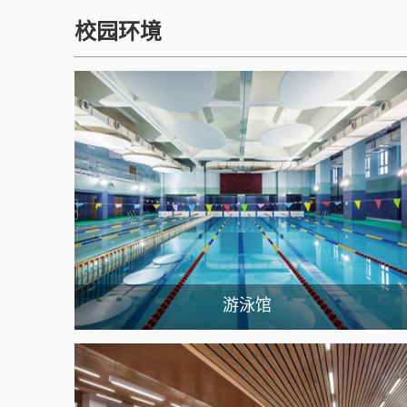
书院，美国康涅狄格州的寄宿高中 T
he H...
校园环境
游泳馆