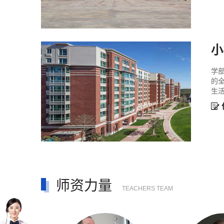
小
学
的
生活

师资力量
TEACHERS TEAM