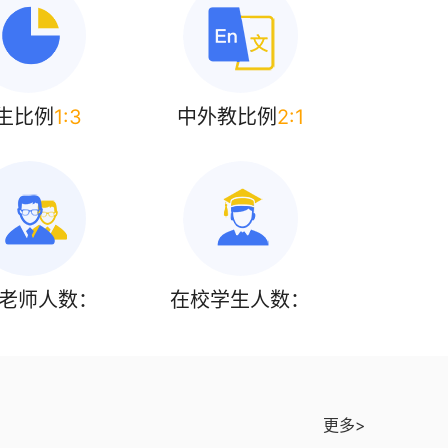
生比例
1:3
中外教比例
2:1
卿 小学部校长
MAUREEN MCCOY 初
DIA
中部校长
曾在美国加利福尼亚州公
Maureen McCoy女士在教育及教学
Dian
(幼儿园至高中)工作长
管理领域工作长达30年。在2011年
过去 
拥有丰富的教学管理经
至2015年间，她曾在大连美国国际
泰国、
不仅曾在公立学校学区及
学校先后担任课程协调员和中学部校
和国的
老师人数：
在校学生人数：
室任职，还曾担任旧金山
长，因此对在中国工作非常熟悉。她
年时间
育系讲师。她曾开发并管
在香港和美国太平洋西北地区拥有2
的学校
浸式双语教学项目，包括
0余年的高中和初中教学经验。
及创造
英西双语、英日双语、英
员。
汉双语项目等。
更多>