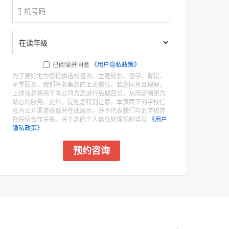
已阅读并同意
《用户隐私政策》
为了更好地为您提供选校咨询、生涯规划、留学、背提、
研学服务，我们将收集您的上述信息。若您同意且理解，
上述信息将用于本公司为您进行后期回访，从而定制更为
贴心的服务。此外，提醒您特别注意，本页面下的学校信
息为公开渠道获取并在此展示，并不代表我们与此学校存
在任何合作关系。关于您的个人信息处理规则详见
《用户
隐私政策》
预约咨询