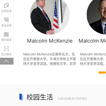

在线咨询
报名咨询热线

4008-200-288
电话咨询

ELLY 高中
Malcolm McKenzie
Malcolm 
预约报名
长

年的教育经验。在
微信关注，回复“学校大礼包”有惊喜
Malcolm McKenzie在南非长大，先
Malcolm McK
官方微信
后在委内瑞拉、
后在开普敦大学、牛津大学和兰开斯
后在开普敦大学

和多米尼克共
特大学求学深造。他拥有文学、哲学
特大学求学深造
作。其中11
和应用语言学学位。在英国曼彻斯特
和应用语言学学
凭项目(IB)
的迪尔菲尔德学院，他是该院第一
的迪尔菲尔德学
1
 考试委员以
位"两百周年校庆纪念访问学者"。M
位"两百周年校庆
AS)项目协调
alcolm的职业生涯从担任大学讲师开
alcolm的职业
始。大约30年前，他转向中学教学
始。大约30年前
和学校管理领域发展。他先后领导过
和学校管理领域
校园生活
三所名校——博兹瓦纳的 Maru-a-P
COLLEGE ACTIVITIES
ula 中学、威尔士的大西洋联合世界