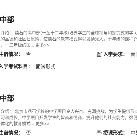
中部
部介绍：
鼎石的高中部(十至十二年级)培养学生的全球视角和探究式的学
生的品德和社区归属感，使鼎石的教育模式得以发扬光大。十年级的课程
、十二年级的国...
更多>>
住宿情况：
否
入学要求：
面

入学考试科目：
面试形式
中部
部介绍：
北京市鼎石学校的中学项目令人兴奋、充满挑战，为学生提供形
学习和成长。中学项目开发学生的智商和情商，提升他们的社交能力，强
体化的教育模式...
更多>>
住宿情况：
否
授课形式：
中
