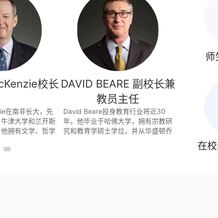
师
McKenzie校长
DAVID BEARE 副校长兼
周惠
教员主任
enzie在南非长大，先
David Beare投身教育行业将近30
周惠卿女士
、牛津大学和兰开斯
年。他毕业于哈佛大学，拥有宗教研
立学校系统内
。他拥有文学、哲学
究和教育学硕士学位，并从华盛顿乔
达25年，
位。在英国曼彻斯特
治城大学外交学院获得荣誉学士学
验。周女士
在校
院，他是该院第一
位。他整个职业生涯都是在诸如新罕
郡教育办公
2
纪念访问学者"。M
布什尔州Phillips Exeter Academy
州立大学教
生涯从担任大学讲师开
和华盛顿西雅图Lakeside School这
理过众多沉
，他转向中学教学
样的精英学校工作，在这些学校担任
英粤双语、
发展。
过历史系主任和资深教师辅导员。
韩双语和英