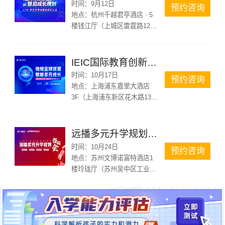
时间：
9月12日
预约咨询
地点：
杭州千越君亭酒店 · 5
楼钱江厅（上城区雷霆路126
号）
IEIC国际教育创新大会
时间：
10月17日
预约咨询
地点：
上海浦东嘉里大酒店
3F（上海浦东新区花木路1388
号）
远播多元升学规划咨询会苏州站
时间：
10月24日
预约咨询
地点：
苏州文博诺富特酒店1
楼玲珑厅（苏州吴中区工业园
区苏州大道东688号）