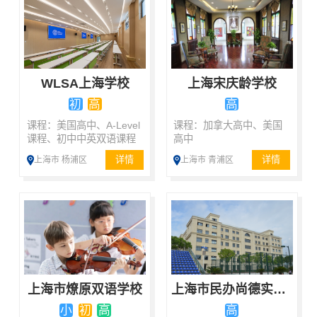
WLSA上海学校
上海宋庆龄学校
初
高
高
课程：美国高中、A-Level
课程：加拿大高中、美国
课程、初中中英双语课程
高中
详情
详情
上海市 杨浦区
上海市 青浦区
上海市燎原双语学校
上海市民办尚德实验学校
小
初
高
高