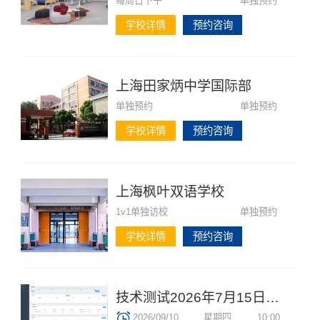
每周日下午
单独预约
学校详情
预约咨询
上海田家炳中学国际部
单独预约
单独预约
学校详情
预约咨询
上海枫叶双语学校
1v1单独访校
单独预约
学校详情
预约咨询
技术测试2026年7月15日13:57:15
2026/09/10
星期四
10:00