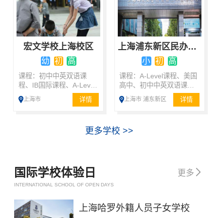
宏文学校上海校区
上海浦东新区民办东鼎外国语学校
幼
初
高
小
初
高
课程：初中中英双语课
课程：A-Level课程、美国
程、IB国际课程、A-Level
高中、初中中英双语课
课程、双语国际课程
程、剑桥国际小学课程、
详情
详情
上海市
上海市 浦东新区
日本高中
更多学校 >>
国际学校体验日

更多
INTERNATIONAL SCHOOL OF OPEN DAYS
上海哈罗外籍人员子女学校