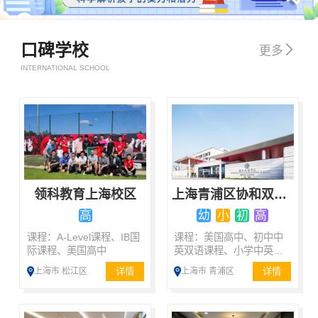
口碑学校

更多
INTERNATIONAL SCHOOL
领科教育上海校区
上海青浦区协和双语学校
高
幼
小
初
高
课程：A-Level课程、IB国
课程：美国高中、初中中
际课程、美国高中
英双语课程、小学中英双
语课程、双语国际课程
详情
详情
上海市 松江区
上海市 青浦区