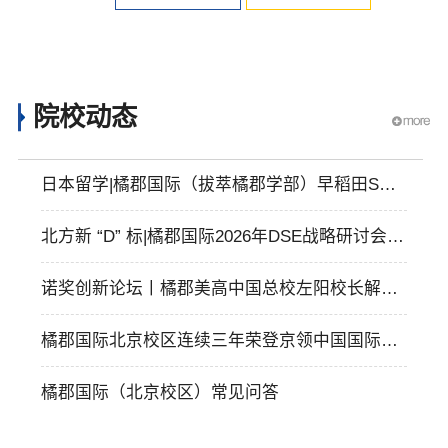
院校动态
日本留学|橘郡国际（拔萃橘郡学部）早稻田SGU
项目2026年招生简章
北方新 “D” 标|橘郡国际2026年DSE战略研讨会：
深度解读 DSE 升学路径
诺奖创新论坛丨橘郡美高中国总校左阳校长解读
橘郡美高的个性化精准教育
橘郡国际北京校区连续三年荣登京领中国国际学
校多个重磅榜单！
橘郡国际（北京校区）常见问答