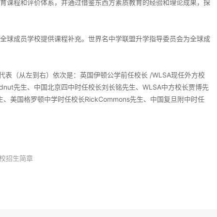
育课程和评价体系，并通过借鉴东西方素质教育的经验和理论成果，探
全球成员学校提供课程补充。世界名中学联盟升学指导委员会为全球成
代表（从左到右）依次是：英国伊顿公学前任校长 /WLSA现任外方校
mHudnut先生、中国北京四中时任校长刘长铭先生、WLSA中方校长贾博先
先生、美国格罗顿中学时任校长RickCommons先生、中国复旦附中时任
学校招生简章