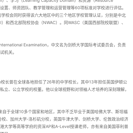
）、学习（Learning Capacity Domain）和资源（Resource
念、课程设置、师资团队、教学管理和运营管理等60项标准对学校进行评估。
证的学校会同时获得该六大地区中的三个地区学校管理认证，分别是中北
ASI）和西北部院校协会（NWAC）。同WASC（美国西部院校联盟）、
 International Examination，中文名为剑桥大学国际考试委员会，负责
试机关。
‍‍Tony Little校长曾在全球各地担任了26年的中学校长，其中13年担任英国伊顿公
私立、公立学校的校董。他以全球视野和对领袖人才培养的深刻理解，
来自于全球10多个国家和地区，其中不乏毕业于美国哈佛大学、斯坦福
分校、加州大学-洛杉矶分校，英国牛津大学、剑桥大学、伦敦政治经济
大学等高等学府的资深AP和A-Level授课老师，亦有来自美国菲利普