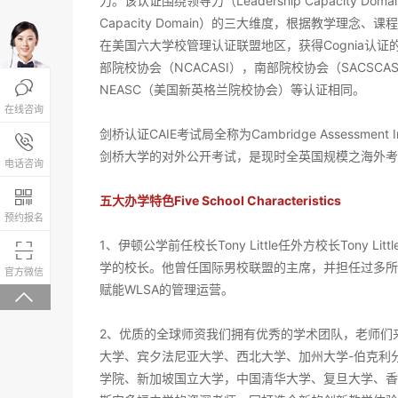
力。该认证围绕领导力（Leadership Capacity Domain
Capacity Domain）的三大维度，根据教学理
在美国六大学校管理认证联盟地区，获得Cognia认
部院校协会（NCACASI），南部院校协会（SACSC

NEASC（美国新英格兰院校协会）等认证相同。
在线咨询
剑桥认证CAIE考试局全称为Cambridge Assessment
报名咨询热线

剑桥大学的对外公开考试，是现时全英国规模之海外考
4008-200-288
电话咨询

五大办学特色Five School Characteristics
预约报名
1、伊顿公学前任校长Tony Little任外方校长‍‍‍‍‍‍‍‍‍

学的校长。他曾任国际男校联盟的主席，并担任过多所
微信关注，回复“学校大礼包”有惊喜
官方微信
赋能WLSA的管理运营。

2、优质的全球师资我们拥有优秀的学术团队，老师们
大学、宾夕法尼亚大学、西北大学、加州大学-伯克利
学院、新加坡国立大学，中国清华大学、复旦大学、香港