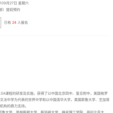
年09月27日 星期六
部）提前预约
已有
24
人报名
。WLSA课程的研发及实施，获得了以中国北京四中、复旦附中，美国格罗
文法中学为代表的世界中学和以中国清华大学，美国耶鲁大学、芝加哥
机构的鼎力支持。
大学、耶鲁大学、普林斯顿大学、斯坦福大学、麻省理工学院、哥伦比亚大