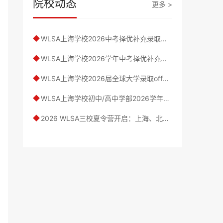
院校动态
更多 >
WLSA上海学校2026中考择优补充录取说明
◆
WLSA上海学校2026学年中考择优补充录取通道开启，多途径入学机会
◆
WLSA上海学校2026届全球大学录取offer汇总｜哈佛一枚，斯坦福两枚...
◆
WLSA上海学校初中/高中学部2026学年招生详情｜课程设置及奖学金详情介绍
◆
2026 WLSA三校夏令营开启：上海、北京、英国三地联动，6-9年级学子探寻未来领袖之路
◆