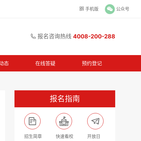
手机版
公众号

报名咨询热线
4008-200-288

动态
在线答疑
预约登记
报名指南
招生简章
快速看校
开放日