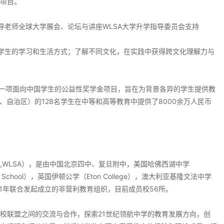
项目。
导老师全球大学展会、论坛与讲座WLSA大学升学指导委员会支持
学生的学习和生活方式；了解不同文化，在实践中获得跨文化理解力与
，是一项面向中国学生的公益性奖学金项目，旨在为背景各异的学生提供教
、自治区）的128名学生在中等和高等教育中提供了8000余万人民币
socation,WLSA），是由中国北京四中、复旦附中，美国哈佛西湖中学
oton School），英国伊顿公学（Eton College），澳大利亚基隆文法中学
中学于2011年联合发起成立的非营利教育组织，目前成员校56所。
校联盟之间的交流与合作，探索21世纪领航中学的教育发展方向，创