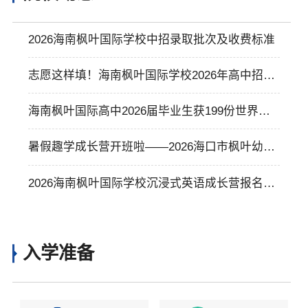
2026海南枫叶国际学校中招录取批次及收费标准
志愿这样填！海南枫叶国际学校2026年高中招生
志愿填报指南
海南枫叶国际高中2026届毕业生获199份世界各
国大学录取，50强大学录取率60.9%，23名同学
暑假趣学成长营开班啦——2026海口市枫叶幼儿
获超319万奖学金
园暑假班火热招生中
2026海南枫叶国际学校沉浸式英语成长营报名！
46人满班，11天体验枫叶英语的奇妙!
入学准备