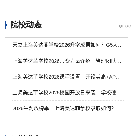
院校动态
天立上海美达菲学校2026升学成果如何？G5大满
贯共计30+！
上海美达菲学校2026师资力量介绍｜管理团队和
师资背景详情介绍
上海美达菲学校2026课程设置｜开设美高+AP、
A-Level、IBDP、OSSD以及东亚课程
上海美达菲学校2026校园开放日来袭！学校硬件
设施配备如何？
2026牛剑放榜季｜上海美达菲学校录取如何？三
封剑桥offer再创新纪录！