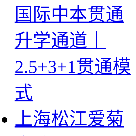
国际中本贯通
升学通道｜
2.5+3+1贯通模
式
上海松江爱菊