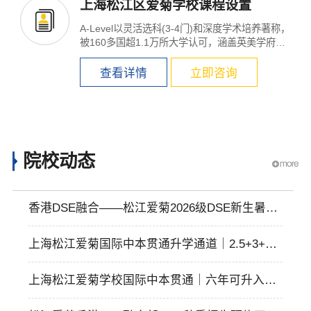
上海松江区爱菊学校课程设置
A-Level以灵活选科(3-4门)和深度学术培养著称，
被160多国超1.1万所大学认可，涵盖英美学府如
牛津、剑桥(要...
查看详情
立即咨询
院校动态
香港DSE融合——松江爱菊2026级DSE新生暑期
集训营，两周知识加速与成长闭环之旅
上海松江爱菊国际中本贯通升学通道｜2.5+3+1
贯通模式
上海松江爱菊学校国际中本贯通｜六年可升入海