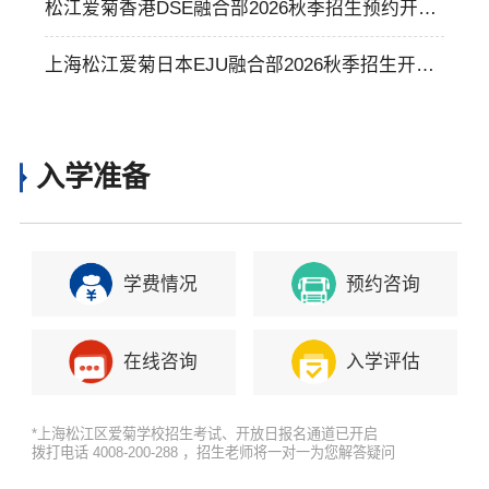
外大学读本科
松江爱菊香港DSE融合部2026秋季招生预约开
启！
上海松江爱菊日本EJU融合部2026秋季招生开启
报名！
入学准备
学费情况
预约咨询
在线咨询
入学评估
*上海松江区爱菊学校招生考试、开放日报名通道已开启
拨打电话 4008-200-288 ，招生老师将一对一为您解答疑问