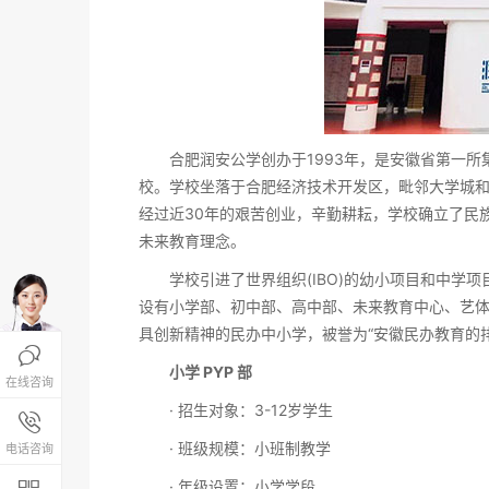
合肥润安公学创办于1993年，是安徽省第一所集
校。学校坐落于合肥经济技术开发区，毗邻大学城和政
经过近30年的艰苦创业，辛勤耕耘，学校确立了民
未来教育理念。
学校引进了世界组织(IBO)的幼小项目和中学项
设有小学部、初中部、高中部、未来教育中心、艺体中
具创新精神的民办中小学，被誉为“安徽民办教育的排

小学 PYP 部
在线咨询
· 招生对象：3-12岁学生
报名咨询热线

4008-200-288
· 班级规模：小班制教学
电话咨询
· 年级设置：小学学段
