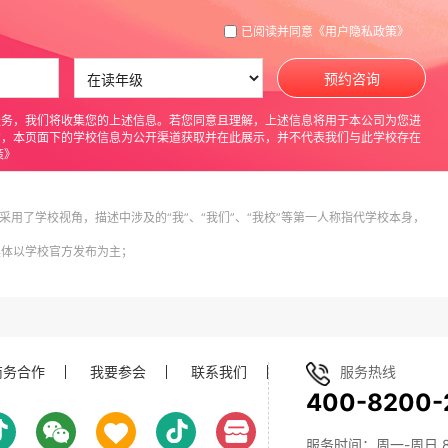
已阅读并同意
《用户隐私政策》
预约咨询
服务，我们将收集您的上述信息。若您同意且理解，上述信息将用于本公司为您进
意，本页面下的学校信息为公开渠道获取并在此展示，并不代表我们与此学校存在
策》
采用了学校视角，描述中涉及的“我”、“我们”、“我校”等第一人称指代学校本身，
具体以学校官方发布为主；
商务合作
我要参会
联系我们
服务热线
成国家规定的内容的同时，整合IB的理念，提倡项目式学习。同
400-8200-
发展和有全球视野的未来精英。
服务时间：周一-周日 8:0