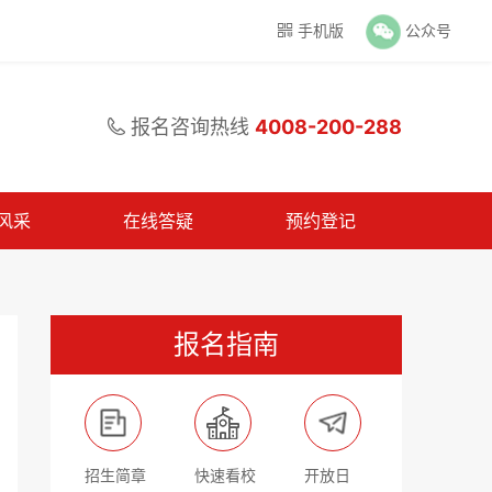
手机版
公众号

报名咨询热线
4008-200-288

风采
在线答疑
预约登记
报名指南
招生简章
快速看校
开放日