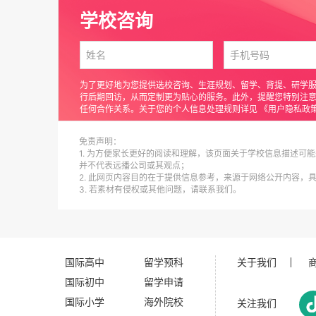
学校咨询
为了更好地为您提供选校咨询、生涯规划、留学、背提、研学
行后期回访，从而定制更为贴心的服务。此外，提醒您特别注
任何合作关系。关于您的个人信息处理规则详见
《用户隐私政
免责声明：
中学MYP部
1. 为方便家长更好的阅读和理解，该页面关于学校信息描述可能
并不代表远播公司或其观点；
· 招生对象：初一至初三学生
2. 此网页内容目的在于提供信息参考，来源于网络公开内容，
3. 若素材有侵权或其他问题，请联系我们。
· 班级规模：小班制教学
· 年级设置：G7- G9
· 学部介绍
国际高中
留学预科
关于我们
合肥润安公学的MYP根据国家对课程的要求，完
国际初中
留学申请
时，通过校本化的CRIT课程，使学生成为一个全面
国际小学
海外院校
关注我们
· 课程特点