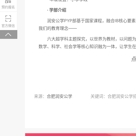
预约报名
· 学部介绍

润安公学PYP部基于国家课程，融合IB核心要素，为
微信关注，回复“学校大礼包”有惊喜
官方微信
我们的教育理念——

六大超学科主题探究，以世界为教材，以问题为导
数学、科学、社会学等核心知识融为一体，让学生
· 特色课程
“千字文”课程：这是为有效落实“中国心，世界人
认知、诗歌诵读表演、经典感知体悟，等。
舞台戏剧课程：将传统课堂中的音乐、美术、舞蹈
创、台词创写、人物性格分析和舞美设计等)搬上舞
来源：
合肥润安公学
关键词：合肥润安公学