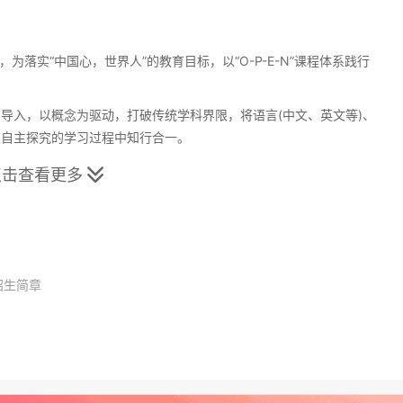
落实“中国心，世界人”的教育目标，以“O-P-E-N”课程体系践行
入，以概念为驱动，打破传统学科界限，将语言(中文、英文等)、
在自主探究的学习过程中知行合一。
点击查看更多

”的主导理念，结合小学生的年龄特点而设计的课程，包括汉字演变
等融为一体，让孩子们把喜欢的故事通过自己的创造(如剧本编
台，来保持和发掘孩子的艺术灵性。
招生简章