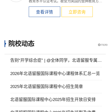
教育水平认证考试，被誉为英国的金牌教育方
式。迄今为止，世...
查看详情
立即咨询
院校动态
告别“开学综合症” | @全体同学，北语留服专属收
心指南请查收！
2026年北语留服国际课程中心课程体系汇总一览
2025年北语留服国际课程中心招生简章
北语留服国际课程中心2025年招生开放日安排