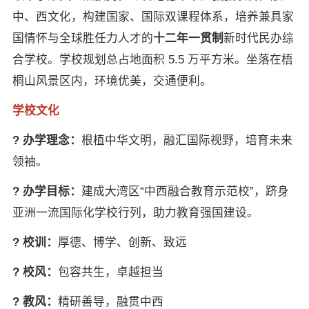
中、西文化，构建国家、国际双课程体系，培养兼具家
国情怀与全球胜任力人才的
十二年一贯制
新时代民办综
合学校。学校规划总占地面积 5.5 万平方米。坐落在梧
桐山风景区内，环境优美，交通便利。
学校文化
? 办学理念：
根植中华文明，融汇国际视野，培育未来
领袖。
? 办学目标：
建成大湾区“中西融合教育示范校”，跻身
亚洲一流国际化学校行列，助力教育强国建设。
? 校训：
厚德、博学、创新、致远
? 校风：
包容共生，卓越担当
? 教风：
精研善导，融贯中西