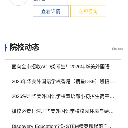
查看详情
立即咨询
院校动态
面向全市招收ACD类考生！2026年华美外国语学
校高中招生简章
2026年华美外国语学校香港（摘星DSE）班招生
简章
2026深圳华美外国语学校双语部小初招生简章，
新生报名须知汇总
择校必看！深圳华美外国语学校校园环境与硬件
设置生活配套真实介绍
Discovery Education全球STEM精英课程落户华