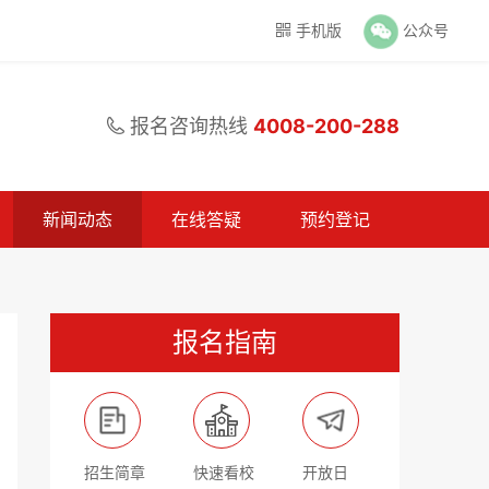
手机版
公众号

报名咨询热线
4008-200-288

新闻动态
在线答疑
预约登记
报名指南
招生简章
快速看校
开放日