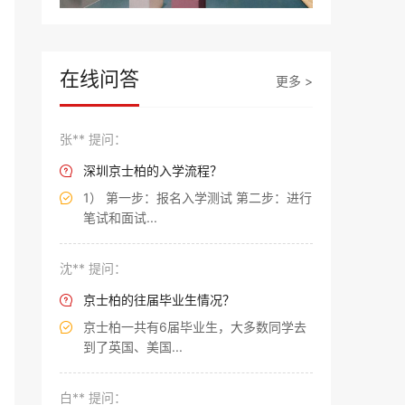
在线问答
更多 >
张** 提问：
深圳京士柏的入学流程？

1） 第一步：报名入学测试 第二步：进行

笔试和面试...
沈** 提问：
京士柏的往届毕业生情况？

京士柏一共有6届毕业生，大多数同学去

到了英国、美国...
白** 提问：