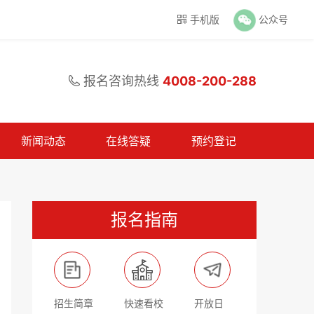
手机版
公众号

报名咨询热线
4008-200-288

新闻动态
在线答疑
预约登记
报名指南
招生简章
快速看校
开放日