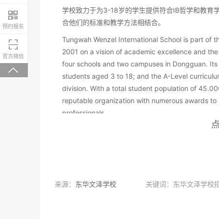
学校致力于为3-18岁的学生提供符合IB哲学和教

合他们的标准和教学方法相结合。
预约报名
Tungwah Wenzel International School is part of 

2001 on a vision of academic excellence and the
微信关注，回复“学校大礼包”有惊喜
官方微信
four schools and two campuses in Dongguan. Its

students aged 3 to 18; and the A-Level curriculum
division. With a total student population of 45.
reputable organization with numerous awards to i
professionals.
Opening in September 2019. TWIS will provide a 
encourages curiosity, creativity and critical thi
a total student capacity of 3.000.
Fully committed to delivering a concept-driven, 
pedagogy, TWIS intends to integrate traditional 
来源：
东华文泽学校
关键词：东华文泽学校
instructional approaches suited for students age