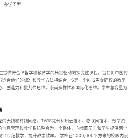
办学类型：
学生提供符合IB哲学和教育学的概念驱动的探究性课程，旨在将中国传
适合他们的标准和教学方法相结合。S是一个K-12男女同校的教学
心、创造力和批判性思维，崇尚多样性和国际化思维。学生总容量为
园
靠的无线和有线网络，TWIS充分利用云技术、物联网技术、数字资
的信息管理和教学系统整合为一个整体，向教职员工和学生提供两个
21世纪教学，提升教学效率。 学校在1,000,000平方米的校园内设