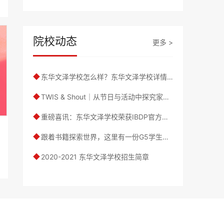
院校动态
更多 >
东华文泽学校怎么样？东华文泽学校详情介绍
◆
TWIS & Shout｜从节日与活动中探究家庭、设计、动物和多元文化
◆
重磅喜讯：东华文泽学校荣获IBDP官方授权！TWIS is Authorized for the DP Programme!
◆
跟着书籍探索世界，这里有一份G5学生给PYP的书单
◆
2020-2021 东华文泽学校招生简章
◆