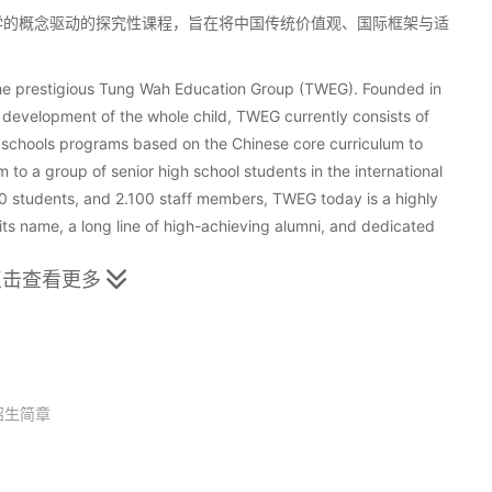
育学的概念驱动的探究性课程，旨在将中国传统价值观、国际框架与适
the prestigious Tung Wah Education Group (TWEG). Founded in
 development of the whole child, TWEG currently consists of
 schools programs based on the Chinese core curriculum to
 to a group of senior high school students in the international
000 students, and 2.100 staff members, TWEG today is a highly
ts name, a long line of high-achieving alumni, and dedicated
点击查看更多

K-12 co-educational teaching and learning environment that
nking, and celebrates diversity and international-mindedness with
inquiry-based curriculum aligned with the IB philosophy and
Chinese values with international frameworks, standards and
招生简章
d 3-18.