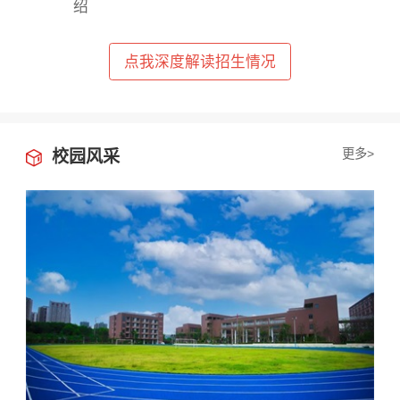
绍
已阅读并同意
《用户隐私政策》
点我深度解读招生情况
为了更好地为您提供选校咨询、生涯规划、留学、背
提、研学服务，我们将收集您的上述信息。若您同意且
理解，上述信息将用于本公司为您进行后期回访，从而
定制更为贴心的服务。此外，您的上述信息我们将同步
共享至您在此页面上浏览的学校，以便该学校招生办老
师与您联络。关于您的个人信息处理规则详见
《用户隐
更多>
校园风采
私政策》
立即获取