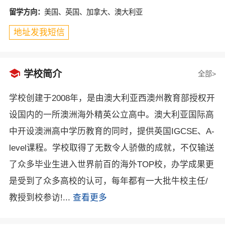
留学方向：
美国、英国、加拿大、澳大利亚
地址发我短信

学校简介
全部>
学校创建于2008年，是由澳大利亚西澳州教育部授权开
设国内的一所澳洲海外精英公立高中。澳大利亚国际高
中开设澳洲高中学历教育的同时，提供英国IGCSE、A-
level课程。学校取得了无数令人骄傲的成就，不仅输送
了众多毕业生进入世界前百的海外TOP校，办学成果更
是受到了众多高校的认可，每年都有一大批牛校主任/
教授到校参访!...
查看更多