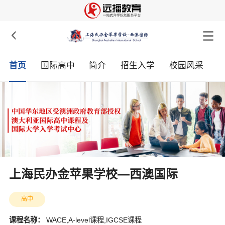

首页
国际高中
简介
招生入学
校园风采
上海民办金苹果学校—西澳国际
高中
课程名称：
WACE,A-level课程,IGCSE课程