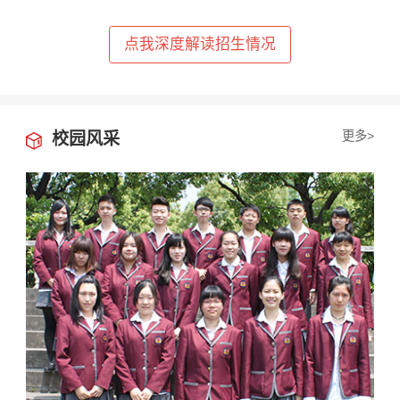
立即获取
点我深度解读招生情况
更多>
校园风采