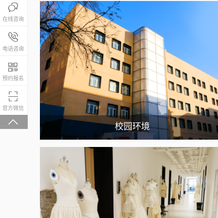

在线咨询
报名咨询热线

4008-200-288
电话咨询

预约报名

微信关注，回复“学校大礼包”有惊喜
官方微信

校园环境