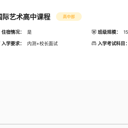
国际艺术高中课程
高中部
住宿情况：
是
班级规模：
1

入学要求：
内测+校长面试
入学考试科目
