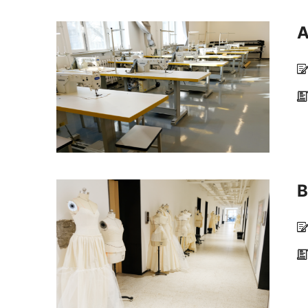
A



