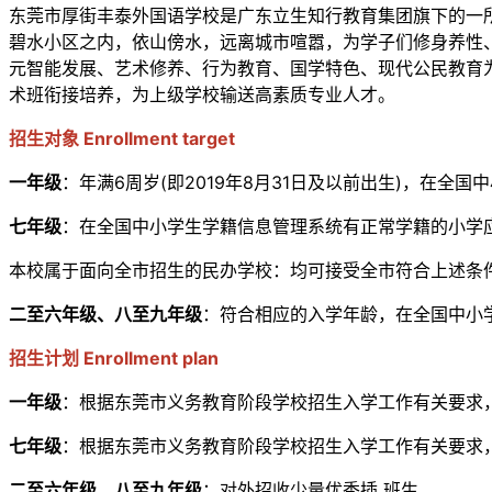
东莞市厚街丰泰外国语学校是广东立生知行教育集团旗下的一
碧水小区之内，依山傍水，远离城市喧嚣，为学子们修身养性、
元智能发展、艺术修养、行为教育、国学特色、现代公民教育
术班衔接培养，为上级学校输送高素质专业人才。
招生对象 Enrollment target
一年级
：年满6周岁(即2019年8月31日及以前出生)，在全
七年级
：在全国中小学生学籍信息管理系统有正常学籍的小学应
本校属于面向全市招生的民办学校：均可接受全市符合上述条
二至六年级、八至九年级
：符合相应的入学年龄，在全国中小
招生计划 Enrollment plan
一年级
：根据东莞市义务教育阶段学校招生入学工作有关要求，
七年级
：根据东莞市义务教育阶段学校招生入学工作有关要求，
二至六年级、八至九年级
：对外招收少量优秀插 班生。