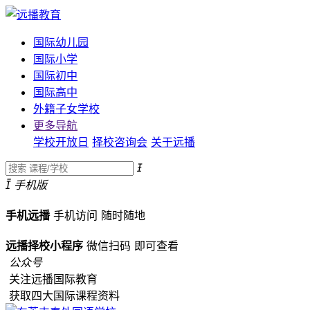
国际幼儿园
国际小学
国际初中
国际高中
外籍子女学校
更多导航
学校开放日
择校咨询会
关于远播


手机版
手机远播
手机访问
随时随地
远播择校小程序
微信扫码
即可查看
公众号
关注远播国际教育
获取四大国际课程资料