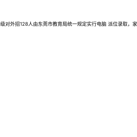
人、七年级对外招128人由东莞市教育局统一规定实行电脑 派位录