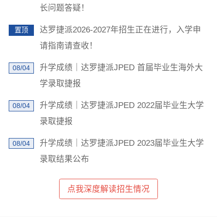
长问题答疑！
×
达罗捷派2026-2027年招生正在进行，入学申
置顶
学校地址发我短信
请指南请查收！
升学成绩｜达罗捷派JPED 首届毕业生海外大
08/04
学录取捷报
升学成绩｜达罗捷派JPED 2022届毕业生大学
08/04
录取捷报
已阅读并同意
《用户隐私政策》
为了更好地为您提供选校咨询、生涯规划、留学、背
升学成绩｜达罗捷派JPED 2023届毕业生大学
08/04
提、研学服务，我们将收集您的上述信息。若您同意且
理解，上述信息将用于本公司为您进行后期回访，从而
录取结果公布
定制更为贴心的服务。此外，您的上述信息我们将同步
共享至您在此页面上浏览的学校，以便该学校招生办老
师与您联络。关于您的个人信息处理规则详见
《用户隐
私政策》
点我深度解读招生情况
立即获取