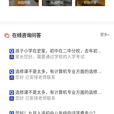
校园环境
校园环境
校园环境
更多>
在线咨询问答
Q
孩子小学在史家，初中在二中分校，去年初中
毕业后去美国读高中9年级，今年6月底读完9年级
A
家长您好，需要通过学校的入学考试
后想回北京继续读10、11、12年级，请问贵校是
否可以接收？什么程序？
Q
选修课不是太多，有计算机专业方面的选修课
吗？孩子在IT方面比较有能力。
A
您好 已安排老师联系
Q
选修课不是太多，有计算机专业方面的选修课
吗？孩子在IT方面比较有能力。
A
您好 已安排老师联系
Q
您好！九月入读初中八年级的话学费多少？一