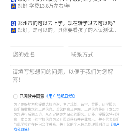
年总费用多少？
A
您好 学费13.8万左右/年
Q
郑州市的可以去上学，现在转学过去可以吗？
A
您好，是可以的，具体要看孩子的入读测试成
绩
已阅读并同意
《用户隐私政策》
为了更好地为您提供选校咨询、生涯规划、留学、背提、研学服务，
我们将收集您的上述信息。若您同意且理解，上述信息将用于本公司
为您进行后期回访，从而定制更为贴心的服务。此外，提醒您特别注
意，本页面下的学校信息为公开渠道获取并在此展示，并不代表我们
与此学校存在任何合作关系。关于您的个人信息处理规则详见
《用户
隐私政策》