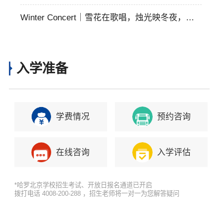
罗北京学子近期这波佳绩太燃了！
Winter Concert｜雪花在歌唱，烛光映冬夜，哈
罗北京冬季音乐会温暖落幕
入学准备
学费情况
预约咨询
在线咨询
入学评估
*哈罗北京学校招生考试、开放日报名通道已开启
拨打电话 4008-200-288 ，招生老师将一对一为您解答疑问