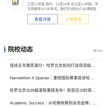
九至11年级 高中，13至16岁 在九至11年级，学
生将备考GCSE考试。我们开设的GCSE课程旨在
帮助学...
查看详情
立即咨询
院校动态
连续五年雅思满分！哈罗北京如何打造母语级英
语能力？
Harrowthon X Spartan｜重磅国际赛事首进哈罗
北京学校！奋力冲刺，铸就院舍荣誉！
哈罗北京2026届录取重磅发布！斩获近20封英国
G5、全美第2文理学院、80万全额奖学金
Academic Success｜从哈佛商赛到泳池金牌，哈