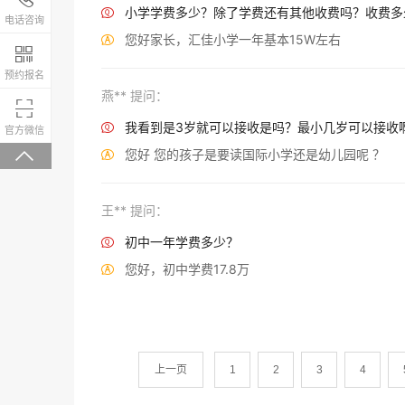
小学学费多少？除了学费还有其他收费吗？收费多

4008-200-288
电话咨询
您好家长，汇佳小学一年基本15W左右


预约报名
燕** 提问：

我看到是3岁就可以接收是吗？最小几岁可以接收
微信关注，回复“学校大礼包”有惊喜

官方微信
您好 您的孩子是要读国际小学还是幼儿园呢 ？


王** 提问：
初中一年学费多少？

您好，初中学费17.8万

上一页
1
2
3
4