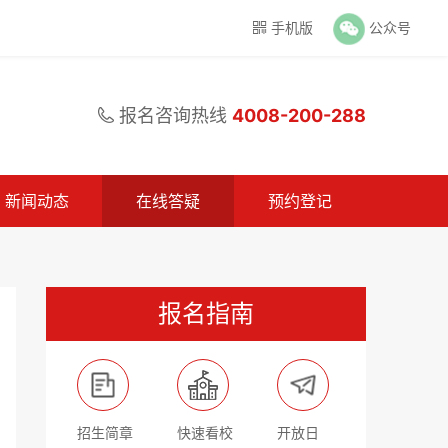
手机版
公众号

报名咨询热线
4008-200-288

新闻动态
在线答疑
预约登记
报名指南
招生简章
快速看校
开放日