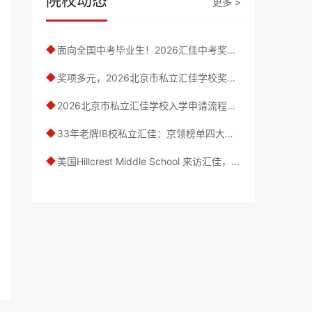
更多 >
面向全国中考毕业生！2026汇佳中考奖学金政策发布，学费全额减免！
◆
奖项多元，2026北京市私立汇佳学校奖学金政策一览
◆
2026北京市私立汇佳学校入学申请流程及入学年龄指南
◆
33年老牌IB校私立汇佳：京领榜单四大本科方向全上榜，香港方向北京前列，多领域升学优势显著
◆
美国Hillcrest Middle School 来访汇佳，邀10位家长参与中美家庭交流共话家庭教育
◆