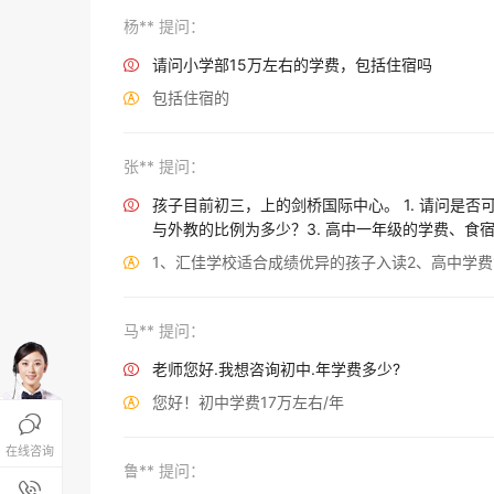
杨** 提问：
请问小学部15万左右的学费，包括住宿吗

包括住宿的

张** 提问：
孩子目前初三，上的剑桥国际中心。 1. 请问是否

与外教的比例为多少？3. 高中一年级的学费、食
1、汇佳学校适合成绩优异的孩子入读2、高中学费1

马** 提问：
老师您好.我想咨询初中.年学费多少?

您好！初中学费17万左右/年


在线咨询
鲁** 提问：
报名咨询热线
