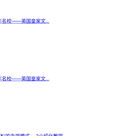
校——英国皇家文...
校——英国皇家文...
办学模式。 ?小班化教学...