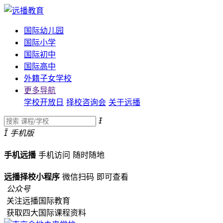
国际幼儿园
国际小学
国际初中
国际高中
外籍子女学校
更多导航
学校开放日
择校咨询会
关于远播


手机版
手机远播
手机访问
随时随地
远播择校小程序
微信扫码
即可查看
公众号
关注远播国际教育
获取四大国际课程资料