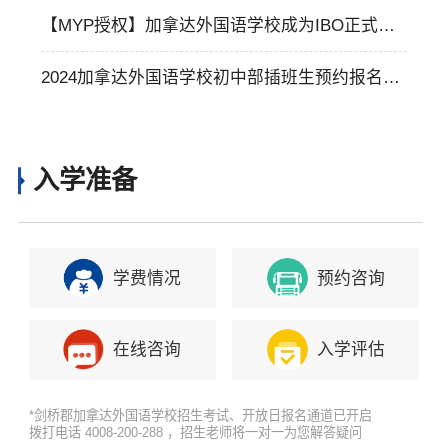
中 ！
【MYP授权】加拿达外国语学校成为IBO正式授
权的MYP世界学校！
2024加拿达外国语学校初中部插班生预约报名通
道正式启动
入学准备
学费情况
预约咨询
在线咨询
入学评估
*剑桥郡加拿达外国语学校招生考试、开放日报名通道已开启
拨打电话 4008-200-288 ，招生老师将一对一为您解答疑问