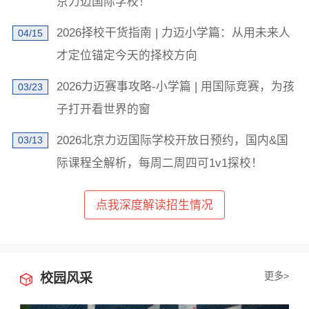
×
京力迈国际学校！
学校地址发我短信
2026择校干货指南 | 力迈小学篇：从用未来人
04/15
才定位锚定今天的择校方向
2026力迈赛事攻略-小学篇 | 用国际竞赛，为孩
03/23
子打开看世界的窗
2026北京力迈国际学校开放日预约，国内&国
03/13
已阅读并同意
《用户隐私政策》
际课程全解析，每周二周四可1v1探校！
为了更好地为您提供选校咨询、生涯规划、留学、背
提、研学服务，我们将收集您的上述信息。若您同意且
理解，上述信息将用于本公司为您进行后期回访，从而
定制更为贴心的服务。此外，您的上述信息我们将同步
点我深度解读招生情况
共享至您在此页面上浏览的学校，以便该学校招生办老
师与您联络。关于您的个人信息处理规则详见
《用户隐
私政策》
立即获取
更多>
校园风采