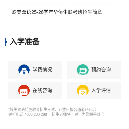
来了
岭美双语25-26学年华侨生联考班招生简章
入学准备
学费情况
预约咨询
在线咨询
入学评估
*岭美双语特色教育招生考试、开放日报名通道已开启
拨打电话 4008-200-288 ，招生老师将一对一为您解答疑问