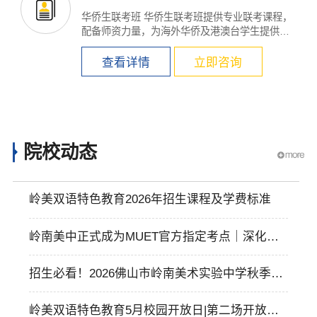
华侨生联考班 华侨生联考班提供专业联考课程，
配备师资力量，为海外华侨及港澳台学生提供入
读内地大学的机...
查看详情
立即咨询
院校动态
岭美双语特色教育2026年招生课程及学费标准
岭南美中正式成为MUET官方指定考点｜深化国
际教育合作，助力学子走向世界
招生必看！2026佛山市岭南美术实验中学秋季招
生简章
岭美双语特色教育5月校园开放日|第二场开放日