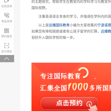

的主题探究，帮助学生在教室内的学科学习与教室
在线咨询
国际视野。
报名咨询热线

注重英语语言本身的学习，并强调在学科内的英
4008-200-288
电话咨询
以上是
远播国际教育
小编为大家收集的
宁波诺

如果您有择校困惑或者有让孩子留学的打算，
远播
预约报名
划好升入国际学校的每一步。

微信关注，回复“学校大礼包”有惊喜
官方微信
