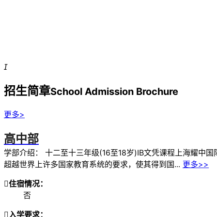

招生简章
School Admission Brochure
更多>
高中部
学部介绍：
十二至十三年级(16至18岁)IB文凭课程上海耀
超越世界上许多国家教育系统的要求，使其得到国...
更多>>

住宿情况：
否

入学要求：