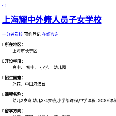
‹
›
上海耀中外籍人员子女学校
一分钟看校
预约登记
在线咨询

所在地区：
上海市长宁区

开设学段：
高中、
初中、
小学、
幼儿园

招生国籍：
外籍、中国港澳台

课程名称：
幼儿2岁班,幼儿3-4岁班,小学部课程,中学课程,IGCSE课程

留学方向：