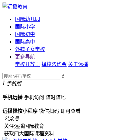
国际幼儿园
国际小学
国际初中
国际高中
外籍子女学校
更多导航
学校开放日
择校咨询会
关于远播


手机版
手机远播
手机访问
随时随地
远播择校小程序
微信扫码
即可查看
公众号
关注远播国际教育
获取四大国际课程资料