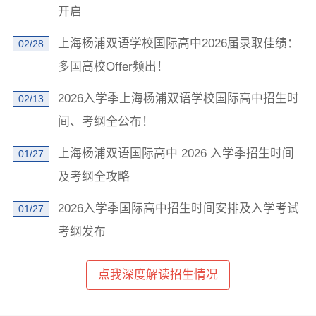
开启
×
上海杨浦双语学校国际高中2026届录取佳绩：
02/28
学校地址发我短信
多国高校Offer频出！
2026入学季上海杨浦双语学校国际高中招生时
02/13
间、考纲全公布！
上海杨浦双语国际高中 2026 入学季招生时间
01/27
及考纲全攻略
已阅读并同意
《用户隐私政策》
为了更好地为您提供选校咨询、生涯规划、留学、背
2026入学季国际高中招生时间安排及入学考试
01/27
提、研学服务，我们将收集您的上述信息。若您同意且
理解，上述信息将用于本公司为您进行后期回访，从而
考纲发布
定制更为贴心的服务。此外，您的上述信息我们将同步
共享至您在此页面上浏览的学校，以便该学校招生办老
师与您联络。关于您的个人信息处理规则详见
《用户隐
私政策》
点我深度解读招生情况
立即获取