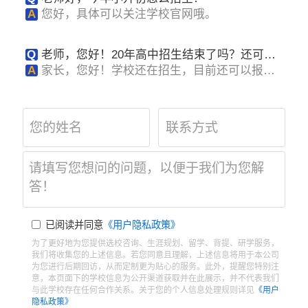
A
您好，具体可以关注学校官网哦。
Q
老师，您好！20年高中招生结束了吗？还可以
报名吗？
A
家长，您好！学校还在招生，目前还可以报
名，感谢您的...
已阅读并同意
《用户隐私政策》
为了更好地为您提供选校咨询、生涯规划、留学、背提、研学服务，
我们将收集您的上述信息。若您同意且理解，上述信息将用于本公司
为您进行后期回访，从而定制更为贴心的服务。此外，提醒您特别注
意，本页面下的学校信息为公开渠道获取并在此展示，并不代表我们
与此学校存在任何合作关系。关于您的个人信息处理规则详见
《用户
隐私政策》