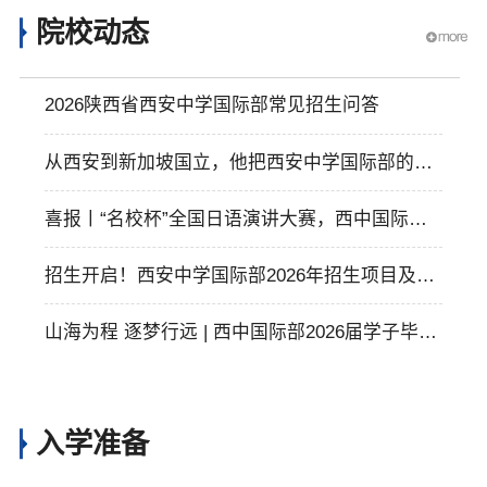
院校动态
2026陕西省西安中学国际部常见招生问答
从西安到新加坡国立，他把西安中学国际部的底
气，活成了全球舞台的硬实力
喜报丨“名校杯”全国日语演讲大赛，西中国际部
学子载誉而归！
招生开启！西安中学国际部2026年招生项目及入
学要求须知
山海为程 逐梦行远 | 西中国际部2026届学子毕业
快乐！
入学准备