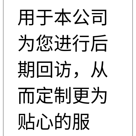
用于本公司
为您进行后
期回访，从
而定制更为
贴心的服