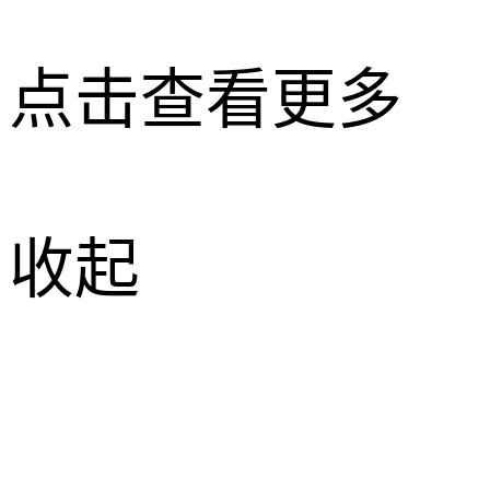

点击查看更多
收起