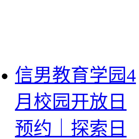
信男教育学园4
月校园开放日
预约｜探索日