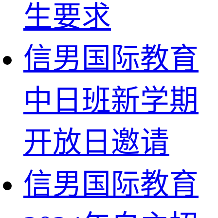
生要求
信男国际教育
中日班新学期
开放日邀请
信男国际教育