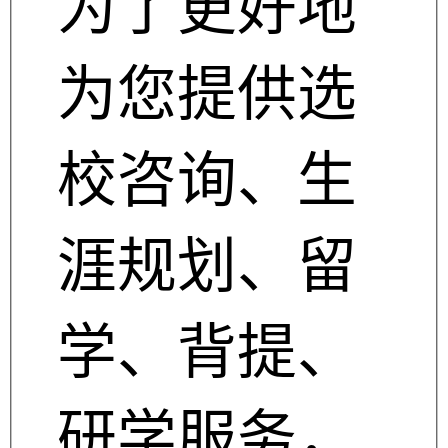
为了更好地
为您提供选
校咨询、生
涯规划、留
学、背提、
研学服务，