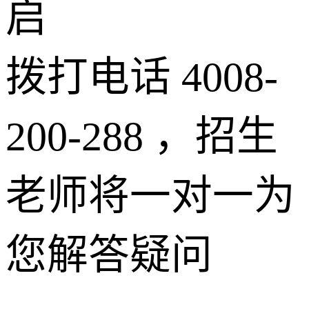
启
拨打电话 4008-
200-288 ，招生
老师将一对一为
您解答疑问