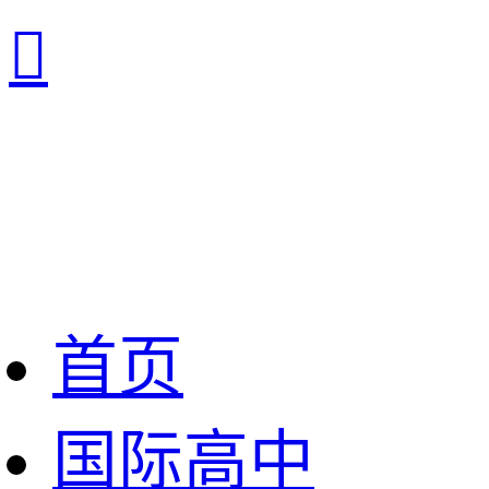

首页
国际高中