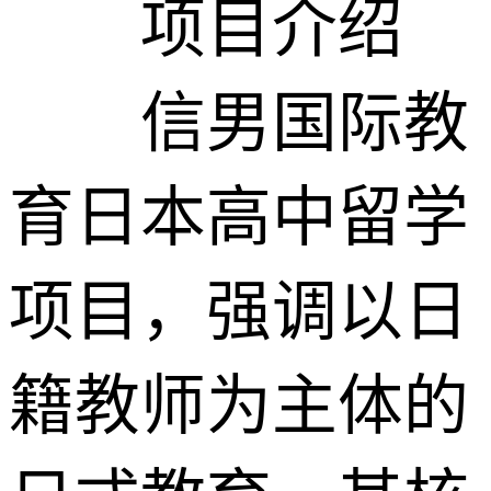
项目介绍
信男国际教
育日本高中留学
项目，强调以日
籍教师为主体的