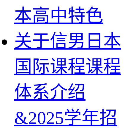
本高中特色
关于信男日本
国际课程课程
体系介绍
&2025学年招