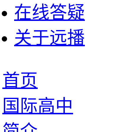
在线答疑
关于远播
首页
国际高中
简介