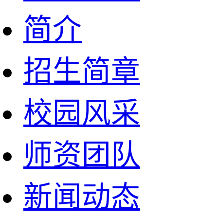
简介
招生简章
校园风采
师资团队
新闻动态