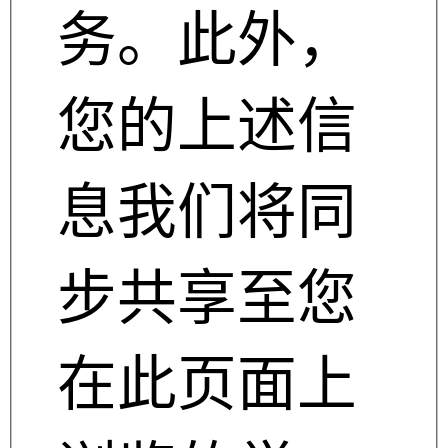
务。此外，
您的上述信
息我们将同
步共享至您
在此页面上