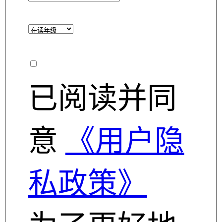
已阅读并同
意
《用户隐
私政策》