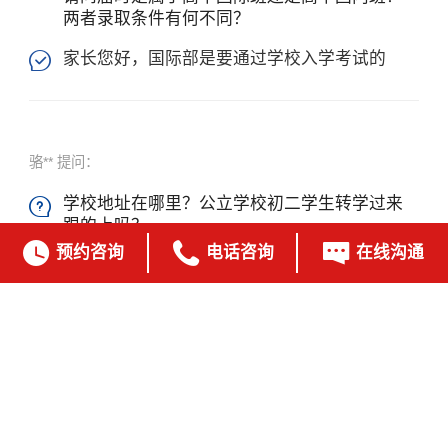
两者录取条件有何不同？
家长您好，国际部是要通过学校入学考试的

骆** 提问：
学校地址在哪里？公立学校初二学生转学过来

跟的上吗？



预约咨询
电话咨询
在线沟通
家长您好，在松江文翔路，如果考试能通过就

可以跟得上，可以参加学校开放日考考看。
俞** 提问：
国内班小学的是哪里咨询呢？没找到入口
