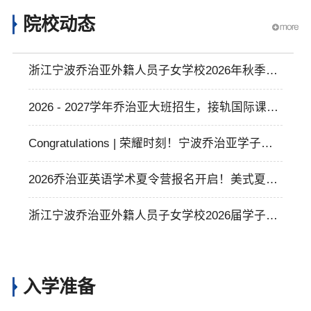
院校动态
浙江宁波乔治亚外籍人员子女学校2026年秋季校
长奖学金开放申请，最高全额学费减免助力学生
2026 - 2027学年乔治亚大班招生，接轨国际课程
提升全球升学竞争力
体系开启孩子多元成长之旅
Congratulations | 荣耀时刻！宁波乔治亚学子在
多项竞赛中斩获佳绩！
2026乔治亚英语学术夏令营报名开启！美式夏校
体验，助力中小学生学术成长
浙江宁波乔治亚外籍人员子女学校2026届学子斩
获西北大学等全球高校offer，彰显卓越教育实力
入学准备