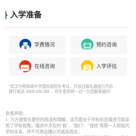
入学准备
学费情况
预约咨询
在线咨询
入学评估
*武汉为明高级中学国际部招生考试、开放日报名通道已开启
拨打电话 4008-200-288 ，招生老师将一对一为您解答疑问
免责声明：
1. 为方便家长更好的阅读和理解，该页面关于学校信息描述可能采
用了学校视角，描述中涉及的“我”、“我们”、“我校”等第一人称指代
学校本身，并不代表远播公司或其观点；