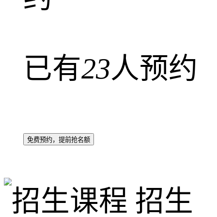
已有
23
人预约
免费预约，提前抢名额
招生