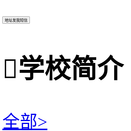
地址发我短信

学校简介
全部>