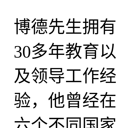
博德先生拥有
30多年教育以
及领导工作经
验，他曾经在
六个不同国家