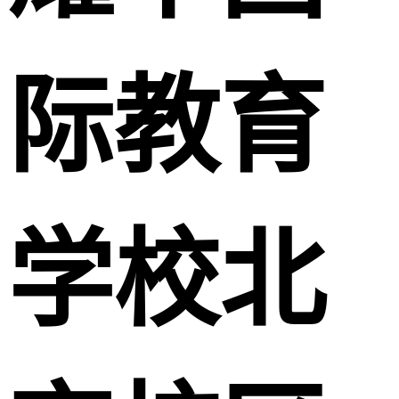
际教育
学校北