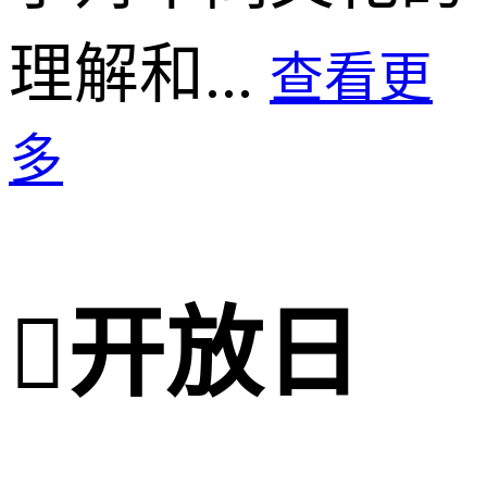
理解和...
查看更
多

开放日