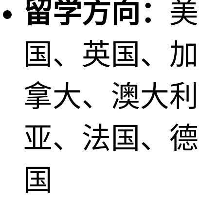
留学方向：
美
国、英国、加
拿大、澳大利
亚、法国、德
国