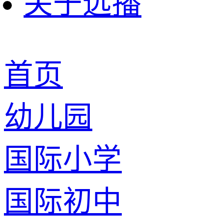
关于远播
首页
幼儿园
国际小学
国际初中