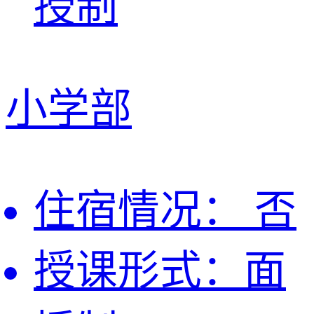
授制
小学部
住宿情况：
否
授课形式：
面