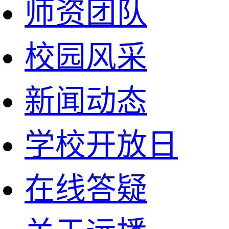
师资团队
校园风采
新闻动态
学校开放日
在线答疑