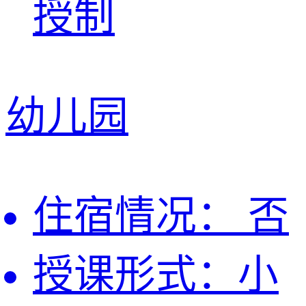
授制
幼儿园
住宿情况：
否
授课形式：
小