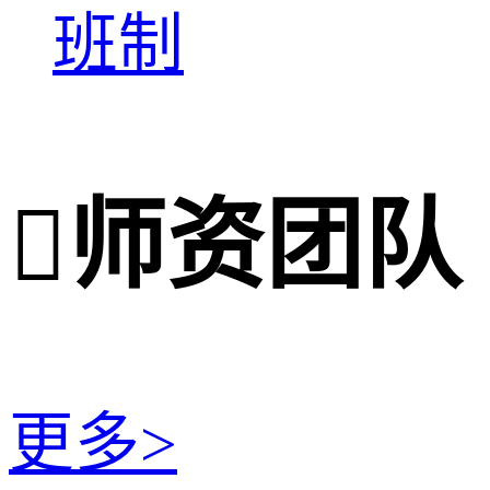
班制

师资团队
更多>