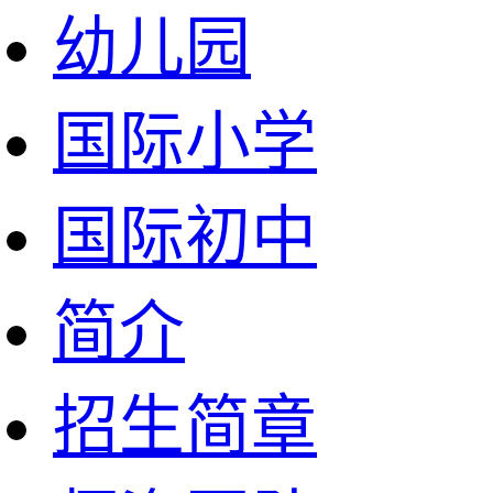
幼儿园
国际小学
国际初中
简介
招生简章