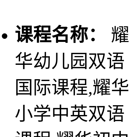
课程名称：
耀
华幼儿园双语
国际课程,耀华
小学中英双语