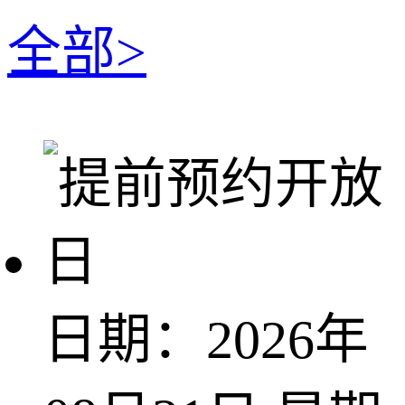
全部>
日期：2026年