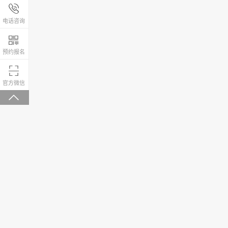
报名咨询热线

4008-200-288
电话咨询

预约报名

微信关注，回复“学校大礼包”有惊喜
官方微信
