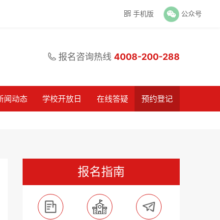
手机版
公众号

报名咨询热线
4008-200-288

新闻动态
学校开放日
在线答疑
预约登记
报名指南