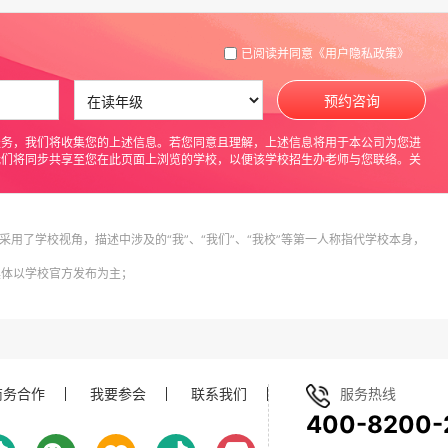
已阅读并同意
《用户隐私政策》
好行为习惯养成和人格培养。
预约咨询
合，强化英语教学，以适应全球化趋势。
生接受多元文化，开拓国际视野，提升综合素质，使学生在
服务，我们将收集您的上述信息。若您同意且理解，上述信息将用于本公司为您进
我们将同步共享至您在此页面上浏览的学校，以便该学校招生办老师与您联络。关
。
剧社、小主持人等课程，满足学生个性化需求（注：以实际
采用了学校视角，描述中涉及的“我”、“我们”、“我校”等第一人称指代学校本身，
个学生的潜力和优势。
具体以学校官方发布为主；
质学习环境。
度有激情的教师队伍，部分为市区级专家及骨干教师。多名
商务合作
我要参会
联系我们
服务热线
400-8200-
海淀区骨干教师及学科带头人、北京市紫禁杯优秀班主任等