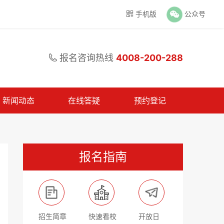
手机版
公众号

报名咨询热线
4008-200-288

新闻动态
在线答疑
预约登记
报名指南
招生简章
快速看校
开放日