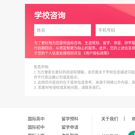
01办学特色
学校咨询
校风优良：学校以优良校风闻名，注重学生良
强化英语：将文化课、校本课、活动课有机结
第二外语：除英语外开设西班牙语，有助于学
为了更好地为您提供选校咨询、生涯规划、留学、背提、研学
行后期回访，从而定制更为贴心的服务。此外，您的上述信息
高考、考研、出国留学等方面有更灵活的选择
于您的个人信息处理规则详见
《用户隐私政策》
校本课程：设有足球、篮球、羽毛球、英语戏
免责声明：
开设课程为准）。
1. 为方便家长更好的阅读和理解，该页面关于学校信息描述可能
并不代表远播公司或其观点；
小班教学：因材施教，分层教学，充分发掘每
2. 此网页内容目的在于提供信息参考，来源于网络公开内容，
3. 若素材有侵权或其他问题，请联系我们。
住走两便：晚自习各科教师定向辅导，营造优
02师资优秀
学校拥有一支学识精湛、教学经验丰富、有温
国际高中
留学预科
关于我们
教师获得海淀区教学基本功大赛一等奖，荣获
国际初中
留学申请