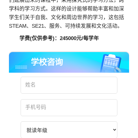
们延展出来的课程中，采用探究式的学习方法，跨
学科的学习方式。这样的设计能够帮助丰富和加深
学生们关于自我、文化和周边世界的学习，这包括
STEAM、SE21、服务、可持续发展和文化活动。
学费(仅供参考)：245000元/每学年
学校咨询