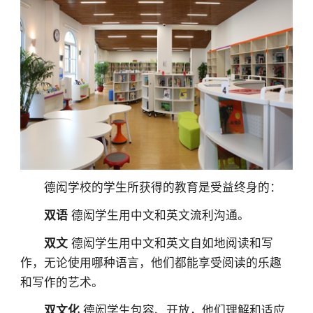
德闳学校的学生所获得的教育是受益终身的：
双语
德闳学生用中文和英文流利沟通。
双文
德闳学生用中文和英文自如地阅读和写
作，无论使用哪种语言，他们都能享受阅读的乐趣
和写作的艺术。
双文化
德闳学生包容、开放，他们理解和适应