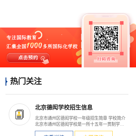
热门关注
北京德闳学校招生信息
北京市通州区德闳学校一年级招生简章 学校简介
北京市通州区德闳学校是一所十五年一贯制学
校，地处北京城市...