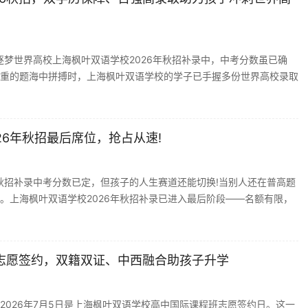
逐梦世界高校上海枫叶双语学校2026年秋招补录中，中考分数虽已确
重的题海中拼搏时，上海枫叶双语学校的学子已手握多份世界高校录取
26年秋招最后席位，抢占从速!
秋招补录中考分数已定，但孩子的人生赛道还能切换!当别人还在普高题
。上海枫叶双语学校2026年秋招补录已进入最后阶段——名额有限，
志愿签约，双籍双证、中西融合助孩子升学
026年7月5日是上海枫叶双语学校高中国际课程班志愿签约日。这一