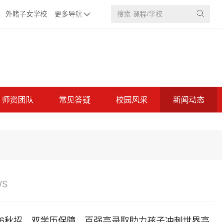
外籍子女学校
更多导航

师资团队
常见答疑
校园风采
新闻动态
WS
026秋招，双学历保障、百强高录取助力孩子冲刺世界高