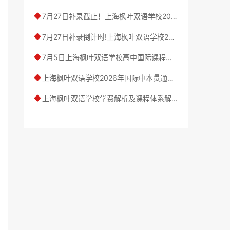
7月27日补录截止！上海枫叶双语学校2026秋招，双学历保障、百强高录取助力孩子冲刺世界高校！
◆
7月27日补录倒计时!上海枫叶双语学校2026年秋招最后席位，抢占从速!
◆
7月5日上海枫叶双语学校高中国际课程班志愿签约，双籍双证、中西融合助孩子升学
◆
上海枫叶双语学校2026年国际中本贯通班｜3年国际高中课程+4年国内外合作本科课程
◆
上海枫叶双语学校学费解析及课程体系解析
◆