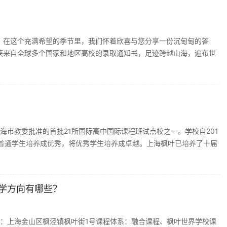
茂。在这个充满希望的季节里，我们怀着欣喜与您分享一份沉甸甸的答
收获来自全球多个国家和地区高校的录取通知书，足迹跨越山海，遍布世
海市教委批准的首批21所国际高中国际课程班试点校之一。学校自201
普通学生培养成优秀，将优秀学生培养成卓越。上海枫叶已培养了十届
升学方向有哪些？
：上海金山区枫泾镇枫叶街1号课程体系：融合课程、枫叶世界学校课