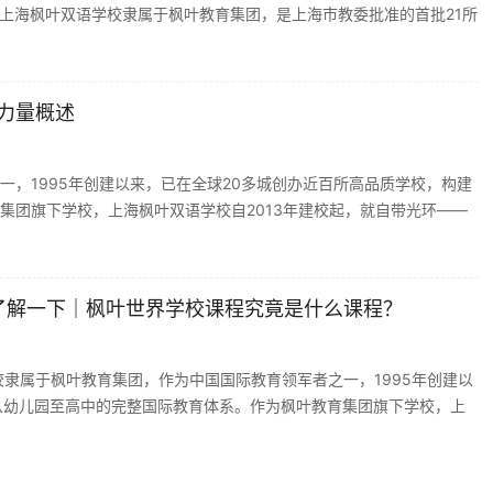
校简介上海枫叶双语学校隶属于枫叶教育集团，是上海市教委批准的首批21所
资力量概述
，1995年创建以来，已在全球20多城创办近百所高品质学校，构建
集团旗下学校，上海枫叶双语学校自2013年建校起，就自带光环——
了解一下｜枫叶世界学校课程究竟是什么课程？
隶属于枫叶教育集团，作为中国国际教育领军者之一，1995年创建以
从幼儿园至高中的完整国际教育体系。作为枫叶教育集团旗下学校，上